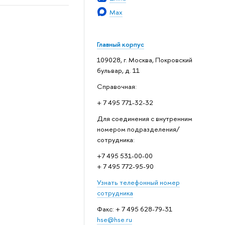
Max
Главный корпус
109028, г. Москва, Покровский
бульвар, д. 11
Справочная:
+ 7 495 771-32-32
Для соединения с внутренним
номером подразделения/
сотрудника:
+7 495 531-00-00
+ 7 495 772-95-90
Узнать телефонный номер
сотрудника
Факс: + 7 495 628-79-31
hse@hse.ru