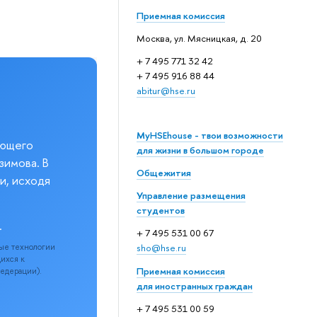
Приемная комиссия
Москва, ул. Мясницкая, д. 20
+ 7 495 771 32 42
+ 7 495 916 88 44
abitur@hse.ru
MyHSEhouse - твои возможности
еющего
для жизни в большом городе
зимова. В
Общежития
и, исходя
Управление размещения
студентов
.
+ 7 495 531 00 67
ые технологии
sho@hse.ru
щихся к
Приемная комиссия
Федерации).
для иностранных граждан
+ 7 495 531 00 59