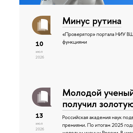
Минус рутина
«Проверятор» портала НИУ ВШ
функциями
10
июл
2026
Молодой учены
получил золоту
13
Российская академия наук подв
июл
премиями. По итогам 2025 года
2026
молодым ученым России. В чи