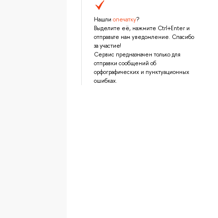
Нашли
опечатку
?
Выделите её, нажмите Ctrl+Enter и
отправьте нам уведомление. Спасибо
за участие!
Сервис предназначен только для
отправки сообщений об
орфографических и пунктуационных
ошибках.