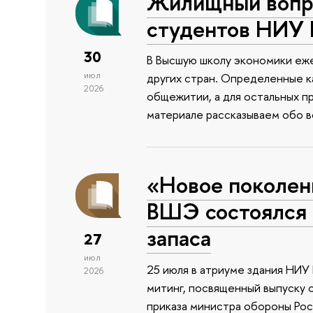
Жилищный вопро
студентов НИУ
30
В Высшую школу экономики еже
июл
других стран. Определенные к
2026
общежитии, а для остальных п
материале рассказываем обо 
«Новое поколен
ВШЭ состоялся 
запаса
27
июл
25 июля в атриуме здания НИ
2026
митинг, посвященный выпуску 
приказа министра обороны Ро