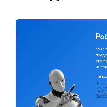
Ро
Мы со
предс
его о
из по
Не во
На инфо
предоста
предпочт
Подроб