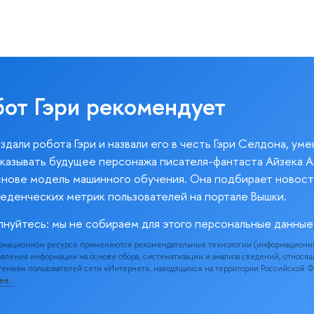
бот Гэри рекомендует
здали робота Гэри и назвали его в честь Гэри Селдона, ум
казывать будущее персонажа писателя-фантаста Айзека А
снове модель машинного обучения. Она подбирает новост
веденческих метрик пользователей на портале Вышки.
лнуйтесь: мы не собираем для этого персональные данные
рмационном ресурсе применяются рекомендательные технологии (информационн
вления информации на основе сбора, систематизации и анализа сведений, относя
ениям пользователей сети «Интернет», находящихся на территории Российской 
нее…