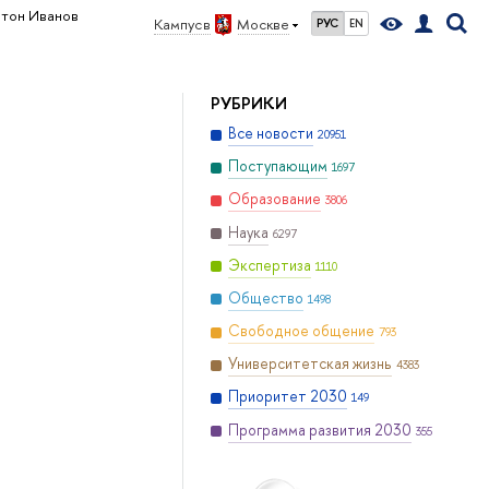
тон Иванов
Кампус в
Москве
РУС
EN
РУБРИКИ
Все новости
20951
Поступающим
1697
Образование
3806
Наука
6297
Экспертиза
1110
Общество
1498
Свободное общение
793
Университетская жизнь
4383
Приоритет 2030
149
Программа развития 2030
355