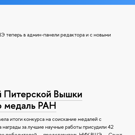
Э теперь в админ-панели редактора и с новыми
й Питерской Вышки
ю медаль РАН
ела итоги конкурса на соискание медалей с
 награды за лучшие научные работы присудили 42
сле победителей — представитель НИУ ВШЭ — Санкт-