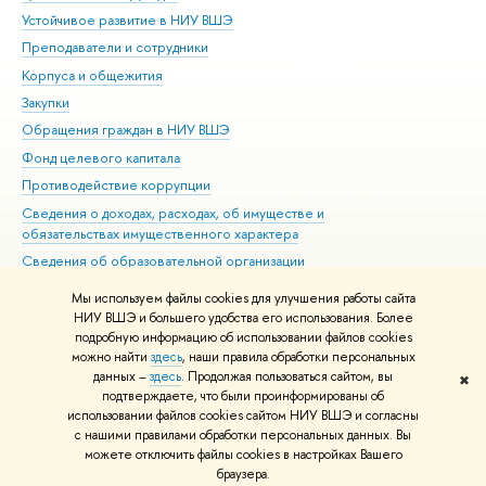
Устойчивое развитие в НИУ ВШЭ
Ол
Преподаватели и сотрудники
При
Корпуса и общежития
Вы
Закупки
При
Обращения граждан в НИУ ВШЭ
Ас
Фонд целевого капитала
До
Противодействие коррупции
Цен
Сведения о доходах, расходах, об имуществе и
Би
обязательствах имущественного характера
Об
Сведения об образовательной организации
Обр
Людям с ограниченными возможностями здоровья
Мы используем файлы cookies для улучшения работы сайта
Единая платежная страница
НИУ ВШЭ и большего удобства его использования. Более
подробную информацию об использовании файлов cookies
Работа в Вышке
можно найти
здесь
, наши правила обработки персональных
данных –
здесь
. Продолжая пользоваться сайтом, вы
✖
Редактору
подтверждаете, что были проинформированы об
© НИУ ВШЭ 1993–2026
Адреса и контакты
Условия использования
использовании файлов cookies сайтом НИУ ВШЭ и согласны
с нашими правилами обработки персональных данных. Вы
материалов
Политика конфиденциальности
Карта сайта
можете отключить файлы cookies в настройках Вашего
Шрифты HSE Sans и HSE Slab разработаны в
Школе дизайна НИУ ВШЭ
браузера.