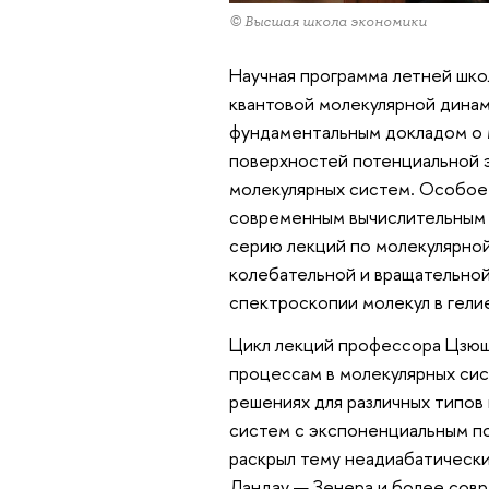
© Высшая школа экономики
Научная программа летней шко
квантовой молекулярной динам
фундаментальным докладом о 
поверхностей потенциальной 
молекулярных систем. Особое
современным вычислительным п
серию лекций по молекулярной
колебательной и вращательной
спектроскопии молекул в гелие
Цикл лекций профессора Цзюшу
процессам в молекулярных сис
решениях для различных типов 
систем с экспоненциальным п
раскрыл тему неадиабатическ
Ландау — Зенера и более сов