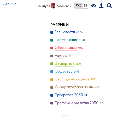
ШЭ до 2030
Кампус в
Москве
РУС
EN
РУБРИКИ
Все новости
20955
Поступающим
1698
Образование
3809
Наука
6297
Экспертиза
1110
Общество
1498
Свободное общение
793
Университетская жизнь
4383
Приоритет 2030
149
Программа развития 2030
355