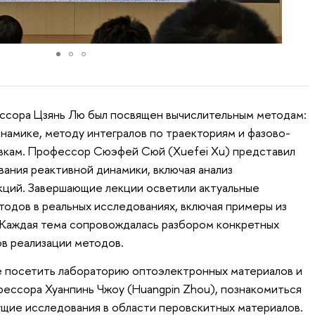
ссора Цзянь Лю был посвящен вычислительным методам:
намике, методу интегралов по траекториям и фазово-
кам. Профессор Сюэфей Сюй (Xuefei Xu) представил
ния реактивной динамики, включая анализ
кций. Завершающие лекции осветили актуальные
одов в реальных исследованиях, включая примеры из
 Каждая тема сопровождалась разбором конкретных
ов реализации методов.
же посетить лабораторию оптоэлектронных материалов и
ессора Хуанпинь Чжоу (Huangpin Zhou), познакомиться
ущие исследования в области перовскитных материалов.