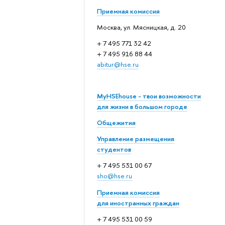
Приемная комиссия
Москва, ул. Мясницкая, д. 20
+ 7 495 771 32 42
+ 7 495 916 88 44
abitur@hse.ru
MyHSEhouse - твои возможности
для жизни в большом городе
Общежития
Управление размещения
студентов
+ 7 495 531 00 67
sho@hse.ru
Приемная комиссия
для иностранных граждан
+ 7 495 531 00 59