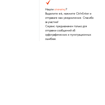
Нашли
опечатку
?
Выделите её, нажмите Ctrl+Enter и
отправьте нам уведомление. Спасибо
за участие!
Сервис предназначен только для
отправки сообщений об
орфографических и пунктуационных
ошибках.