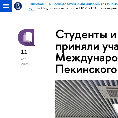
Национальный исследовательский университет Высша
года
Студенты и аспиранты НИУ ВШЭ приняли учас
Студенты 
приняли уча
11
Междунаро
авг
Пекинского
2025