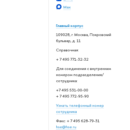
Max
Главный корпус
109028, г. Москва, Покровский
бульвар, д. 11
Справочная:
+ 7 495 771-32-32
Для соединения с внутренним
номером подразделения/
сотрудника:
+7 495 531-00-00
+ 7 495 772-95-90
Узнать телефонный номер
сотрудника
Факс: + 7 495 628-79-31
hse@hse.ru