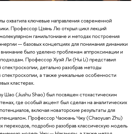
лы охватила ключевые направления современной
ики. Профессор Цзянь Лю открыл цикл лекций
молекулярном гамильтониане и методах построения
энергии — базовых концепциях для понимания динамики
 внимание было уделено проблемам аппроксимации и
одходам. Профессор Хуэй Ли (Hui Li) представил
 спектроскопии, детально разобрав методы
 спектроскопии, а также уникальные особенности
вых кластерах.
 Шао (Jiushu Shao) был посвящен стохастическим
темах, где особый акцент был сделан на аналитических
потенциалов, включая новаторские результаты для
отенциалом. Профессор Чаоюань Чжу (Chaoyuan Zhu)
их переходов, подробно разобрав классическую модель
ременную модель Чжу — Накамуры, а также метод