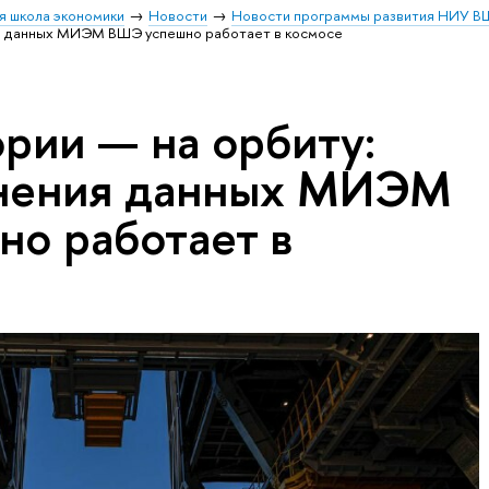
я школа экономики
Новости
Новости программы развития НИУ В
ия данных МИЭМ ВШЭ успешно работает в космосе
рии — на орбиту:
анения данных МИЭМ
о работает в