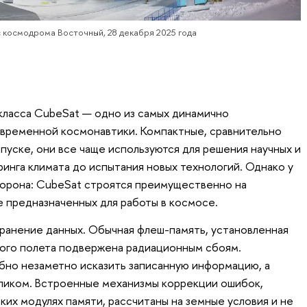
 космодрома Восточный, 28 декабря 2025 года
класса CubeSat — одно из самых динамично
овременной космонавтики. Компактные, сравнительно
пуске, они все чаще используются для решения научных и
ринга климата до испытания новых технологий. Однако у
торона: CubeSat строятся преимущественно на
 предназначенных для работы в космосе.
ранение данных. Обычная флеш-память, установленная
ьного полета подвержена радиационным сбоям.
бно незаметно исказить записанную информацию, а
еликом. Встроенные механизмы коррекции ошибок,
ких модулях памяти, рассчитаны на земные условия и не