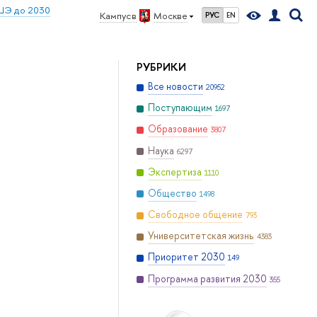
ШЭ до 2030
Кампус в
Москве
РУС
EN
РУБРИКИ
Все новости
20952
Поступающим
1697
Образование
3807
Наука
6297
Экспертиза
1110
Общество
1498
Свободное общение
793
Университетская жизнь
4383
Приоритет 2030
149
Программа развития 2030
355