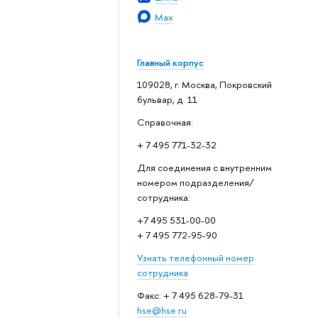
Max
Главный корпус
109028, г. Москва, Покровский
бульвар, д. 11
Справочная:
+ 7 495 771-32-32
Для соединения с внутренним
номером подразделения/
сотрудника:
+7 495 531-00-00
+ 7 495 772-95-90
Узнать телефонный номер
сотрудника
Факс: + 7 495 628-79-31
hse@hse.ru