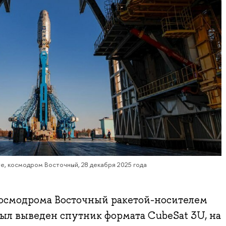
е, космодром Восточный, 28 декабря 2025 года
 космодрома Восточный ракетой-носителем
был выведен спутник формата CubeSat 3U, на