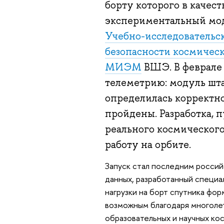
борту которого в качес
экспериментальный мод
Учебно-исследовательс
безопасности космическ
МИЭМ
ВШЭ. В феврале 
телеметрию: модуль шта
определилась корректн
пройдены. Разработка, п
реального космического
работу на орбите.
Запуск стал последним россий
данных, разработанный специа
нагрузки на борт спутника фо
возможным благодаря многолет
образовательных и научных ко