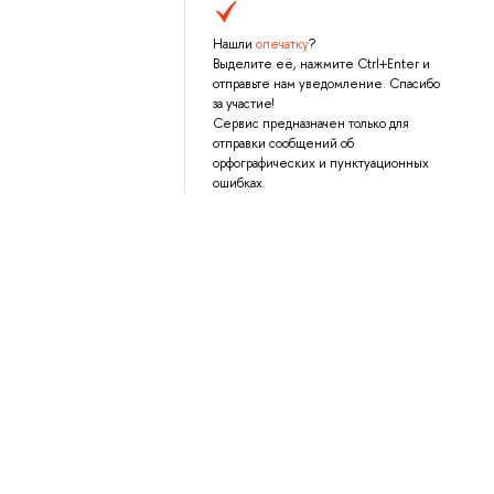
Нашли
опечатку
?
Выделите её, нажмите Ctrl+Enter и
отправьте нам уведомление. Спасибо
за участие!
Сервис предназначен только для
отправки сообщений об
орфографических и пунктуационных
ошибках.