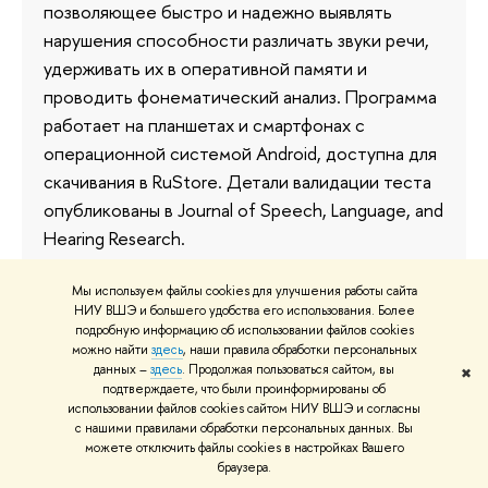
позволяющее быстро и надежно выявлять
нарушения способности различать звуки речи,
удерживать их в оперативной памяти и
проводить фонематический анализ. Программа
работает на планшетах и смартфонах с
операционной системой Android, доступна для
скачивания в RuStore. Детали валидации теста
опубликованы в Journal of Speech, Language, and
Hearing Research.
26 июня
Мы используем файлы cookies для улучшения работы сайта
НИУ ВШЭ и большего удобства его использования. Более
подробную информацию об использовании файлов cookies
можно найти
здесь
, наши правила обработки персональных
данных –
здесь
. Продолжая пользоваться сайтом, вы
✖
«Защищать конкуренцию от ИИ
подтверждаете, что были проинформированы об
нам придется с помощью самого
использовании файлов cookies сайтом НИУ ВШЭ и согласны
с нашими правилами обработки персональных данных. Вы
искусственного интеллекта»
можете отключить файлы cookies в настройках Вашего
браузера.