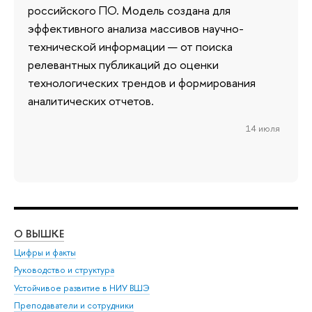
российского ПО. Модель создана для
эффективного анализа массивов научно-
технической информации — от поиска
релевантных публикаций до оценки
технологических трендов и формирования
аналитических отчетов.
14 июля
О ВЫШКЕ
ОБ
Цифры и факты
Ли
Руководство и структура
Дов
Устойчивое развитие в НИУ ВШЭ
Ол
Преподаватели и сотрудники
При