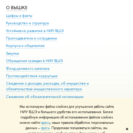
О ВЫШКЕ
ОБ
Цифры и факты
Ли
Руководство и структура
Дов
Устойчивое развитие в НИУ ВШЭ
Ол
Преподаватели и сотрудники
При
Корпуса и общежития
Вы
Закупки
При
Обращения граждан в НИУ ВШЭ
Ас
Фонд целевого капитала
До
Противодействие коррупции
Цен
Сведения о доходах, расходах, об имуществе и
Би
обязательствах имущественного характера
Об
Сведения об образовательной организации
Обр
Людям с ограниченными возможностями здоровья
Мы используем файлы cookies для улучшения работы сайта
Единая платежная страница
НИУ ВШЭ и большего удобства его использования. Более
подробную информацию об использовании файлов cookies
Работа в Вышке
можно найти
здесь
, наши правила обработки персональных
данных –
здесь
. Продолжая пользоваться сайтом, вы
✖
Редактору