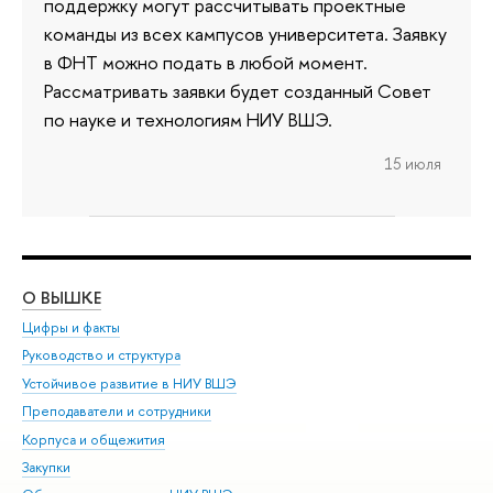
поддержку могут рассчитывать проектные
команды из всех кампусов университета. Заявку
в ФНТ можно подать в любой момент.
Рассматривать заявки будет созданный Совет
по науке и технологиям НИУ ВШЭ.
15 июля
О ВЫШКЕ
ОБ
Цифры и факты
Ли
Руководство и структура
Дов
Устойчивое развитие в НИУ ВШЭ
Ол
Преподаватели и сотрудники
При
Корпуса и общежития
Вы
Закупки
При