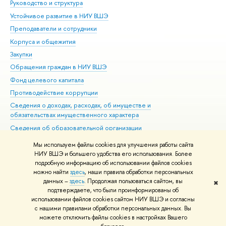
Руководство и структура
Дов
Устойчивое развитие в НИУ ВШЭ
Ол
Преподаватели и сотрудники
При
Корпуса и общежития
Вы
Закупки
При
Обращения граждан в НИУ ВШЭ
Ас
Фонд целевого капитала
До
Противодействие коррупции
Цен
Сведения о доходах, расходах, об имуществе и
Би
обязательствах имущественного характера
Об
Сведения об образовательной организации
Обр
Людям с ограниченными возможностями здоровья
Мы используем файлы cookies для улучшения работы сайта
Единая платежная страница
НИУ ВШЭ и большего удобства его использования. Более
подробную информацию об использовании файлов cookies
Работа в Вышке
можно найти
здесь
, наши правила обработки персональных
данных –
здесь
. Продолжая пользоваться сайтом, вы
✖
Редактору
подтверждаете, что были проинформированы об
© НИУ ВШЭ 1993–2026
Адреса и контакты
Условия использования
использовании файлов cookies сайтом НИУ ВШЭ и согласны
с нашими правилами обработки персональных данных. Вы
материалов
Политика конфиденциальности
Карта сайта
можете отключить файлы cookies в настройках Вашего
Шрифты HSE Sans и HSE Slab разработаны в
Школе дизайна НИУ ВШЭ