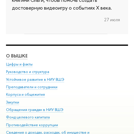
достоверную видеоигру о событиях X века.
27 июля
О ВЫШКЕ
ОБ
Цифры и факты
Ли
Руководство и структура
Дов
Устойчивое развитие в НИУ ВШЭ
Ол
Преподаватели и сотрудники
При
Корпуса и общежития
Вы
Закупки
При
Обращения граждан в НИУ ВШЭ
Ас
Фонд целевого капитала
До
Противодействие коррупции
Цен
Сведения о доходах, расходах, об имуществе и
Би