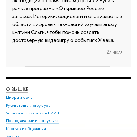
экспедиции по памятникам Древней Руси в
рамках программы «Открываем Россию
заново». Историки, социологи и специалисты в
области цифровых технологий изучали эпоху
княгини Ольги, чтобы помочь создать
достоверную видеоигру о событиях X века.
27 июля
О ВЫШКЕ
ОБ
Цифры и факты
Ли
Руководство и структура
Дов
Устойчивое развитие в НИУ ВШЭ
Ол
Преподаватели и сотрудники
При
Корпуса и общежития
Вы
Закупки
При