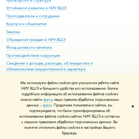
Руководство и структура
Дов
Устойчивое развитие в НИУ ВШЭ
Ол
Преподаватели и сотрудники
При
Корпуса и общежития
Вы
Закупки
При
Обращения граждан в НИУ ВШЭ
Ас
Фонд целевого капитала
До
Противодействие коррупции
Цен
Сведения о доходах, расходах, об имуществе и
Би
обязательствах имущественного характера
Об
Сведения об образовательной организации
Обр
Мы используем файлы cookies для улучшения работы сайта
Людям с ограниченными возможностями здоровья
НИУ ВШЭ и большего удобства его использования. Более
Единая платежная страница
подробную информацию об использовании файлов cookies
можно найти
здесь
, наши правила обработки персональных
Работа в Вышке
данных –
здесь
. Продолжая пользоваться сайтом, вы
✖
подтверждаете, что были проинформированы об
Редактору
использовании файлов cookies сайтом НИУ ВШЭ и согласны
© НИУ ВШЭ 1993–2026
Адреса и контакты
Условия использования
с нашими правилами обработки персональных данных. Вы
материалов
Политика конфиденциальности
Карта сайта
можете отключить файлы cookies в настройках Вашего
Шрифты HSE Sans и HSE Slab разработаны в
Школе дизайна НИУ ВШЭ
браузера.