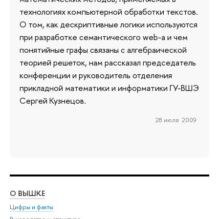
технологиях компьютерной обработки текстов.
О том, как дескриптивные логики используются
при разработке семантического web-а и чем
понятийные графы связаны с алгебраической
теорией решеток, нам рассказал председатель
конференции и руководитель отделения
прикладной математики и информатики ГУ-ВШЭ
Сергей Кузнецов.
28 июля 2009
О ВЫШКЕ
ОБ
Цифры и факты
Ли