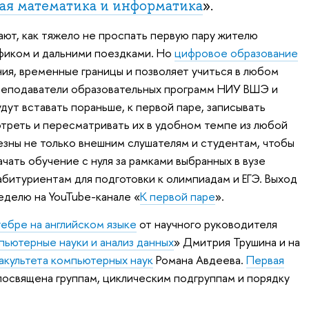
ая математика и информатика
».
ют, как тяжело не проспать первую пару жителю
фиком и дальними поездками. Но
цифровое образование
ия, временные границы и позволяет учиться в любом
Преподаватели образовательных программ НИУ ВШЭ и
ут вставать пораньше, к первой паре, записывать
отреть и пересматривать их в удобном темпе из любой
езны не только внешним слушателям и студентам, чтобы
чать обучение с нуля за рамками выбранных в вузе
абитуриентам для подготовки к олимпиадам и ЕГЭ. Выход
еделю на YouTube-канале «
К первой паре
».
гебре на английском языке
от научного руководителя
пьютерные науки и анализ данных
» Дмитрия Трушина и на
акультета компьютерных наук
Романа Авдеева.
Первая
освящена группам, циклическим подгруппам и порядку