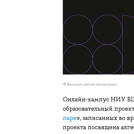
© Высшая школа экономики
Онлайн-кампус НИУ ВШ
образовательный проек
паре
», записанных во в
проекта посвящена алге