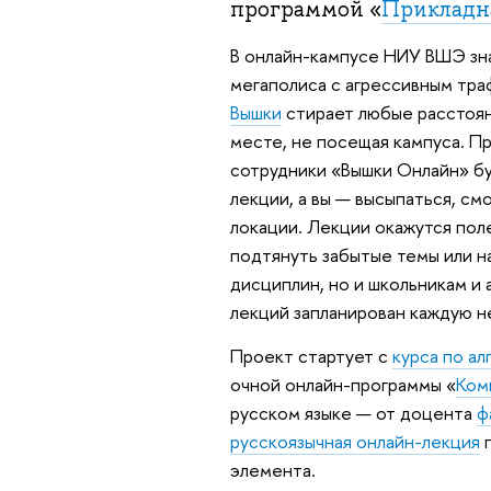
программой «
Прикладн
В онлайн-кампусе НИУ ВШЭ зна
мегаполиса с агрессивным тра
Вышки
стирает любые расстоян
месте, не посещая кампуса. 
сотрудники «Вышки Онлайн» буд
лекции, а вы — высыпаться, см
локации. Лекции окажутся пол
подтянуть забытые темы или на
дисциплин, но и школьникам и 
лекций запланирован каждую н
Проект стартует с
курса по ал
очной онлайн-программы «
Ком
русском языке — от доцента
ф
русскоязычная онлайн-лекция
п
элемента.