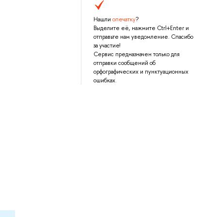
Нашли
опечатку
?
Выделите её, нажмите Ctrl+Enter и
отправьте нам уведомление. Спасибо
за участие!
Сервис предназначен только для
отправки сообщений об
орфографических и пунктуационных
ошибках.