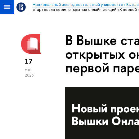
Национальный исследовательский университет Высша
стартовала серия открытых онлайн-лекций «К первой 
В Вышке ст
открытых о
17
первой пар
мая
2023