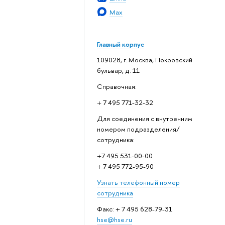
Max
Главный корпус
109028, г. Москва, Покровский
бульвар, д. 11
Справочная:
+ 7 495 771-32-32
Для соединения с внутренним
номером подразделения/
сотрудника:
+7 495 531-00-00
+ 7 495 772-95-90
Узнать телефонный номер
сотрудника
Факс: + 7 495 628-79-31
hse@hse.ru