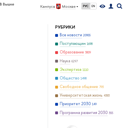
В Вышке
Кампус в
Москве
РУС
EN
РУБРИКИ
Все новости
20955
Поступающим
1698
Образование
3809
Наука
6297
Экспертиза
1110
Общество
1498
Свободное общение
793
Университетская жизнь
4383
Приоритет 2030
149
Программа развития 2030
355