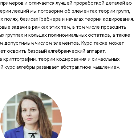
примеров и отличается лучшей проработкой деталей во
серии лекций мы поговорим об элементах теории групп,
х полях, базисах Грёбнера и началах теории кодирования.
вые задачи в рамках этих тем, в том числе проводить
х группах и кольцах полиномиальных остатков, а также
ым допустимым числом элементов. Курс также может
ает освоить базовый алгебраический аппарат,
 криптографии, теории кодирования и символьных
ой курс алгебры развивает абстрактное мышление».