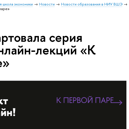
я школа экономики
Новости
Новости образования в НИУ ВШЭ
паре»
артовала серия
нлайн-лекций «К
е»