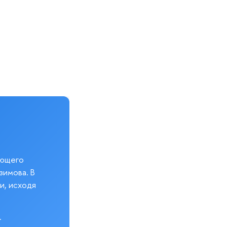
еющего
зимова. В
и, исходя
.