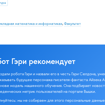
тура
икладная математика и информатика»
,
Факультет
бот Гэри рекомендует
здали робота Гэри и назвали его в честь Гэри Селдона, ум
казывать будущее персонажа писателя-фантаста Айзека А
снове модель машинного обучения. Она подбирает новост
веденческих метрик пользователей на портале Вышки.
лнуйтесь: мы не собираем для этого персональные данные