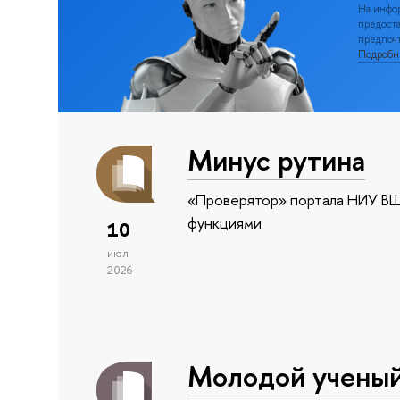
На инфо
предоста
предпочт
Подроб
Минус рутина
«Проверятор» портала НИУ ВШ
функциями
10
июл
2026
Молодой учены