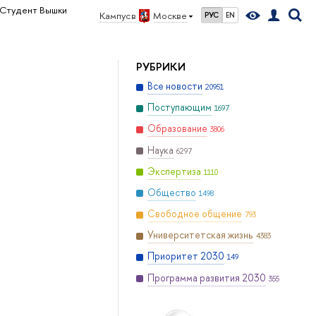
Студент Вышки
Кампус в
Москве
РУС
EN
РУБРИКИ
Все новости
20951
Поступающим
1697
Образование
3806
Наука
6297
Экспертиза
1110
Общество
1498
Свободное общение
793
Университетская жизнь
4383
Приоритет 2030
149
Программа развития 2030
355