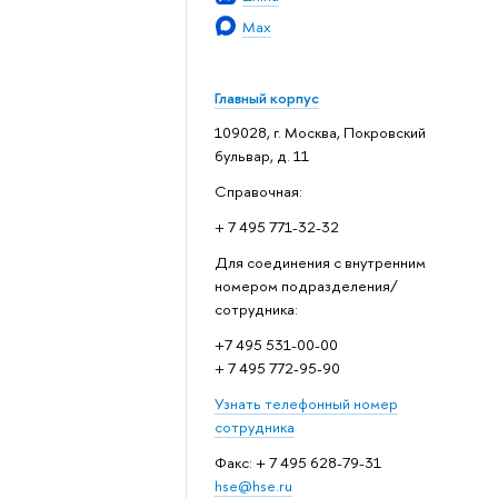
Max
Главный корпус
109028, г. Москва, Покровский
бульвар, д. 11
Справочная:
+ 7 495 771-32-32
Для соединения с внутренним
номером подразделения/
сотрудника:
+7 495 531-00-00
+ 7 495 772-95-90
Узнать телефонный номер
сотрудника
Факс: + 7 495 628-79-31
hse@hse.ru