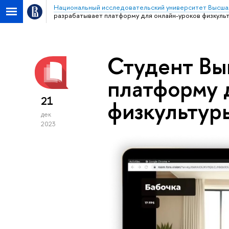
Национальный исследовательский университет Высша
разрабатывает платформу для онлайн-уроков физкуль
Студент Вы
платформу 
21
физкультур
дек
2023