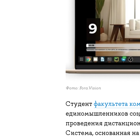
Фото: Fora.Vision
Студент
факультета ко
единомышленников соз
проведения дистанционн
Система, основанная н