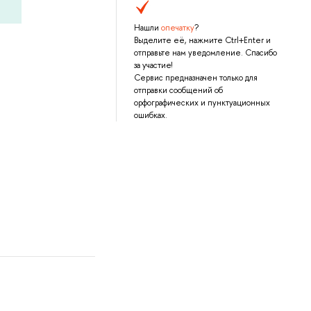
Нашли
опечатку
?
Выделите её, нажмите Ctrl+Enter и
отправьте нам уведомление. Спасибо
за участие!
Сервис предназначен только для
отправки сообщений об
орфографических и пунктуационных
ошибках.