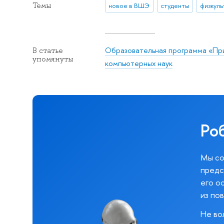
Темы
новое в ВШЭ
студенты
физкуль
Образовательная программа «Пр
В статье
упомянуты
компьютерных наук
Ро
Мы со
предс
его о
из по
Не во