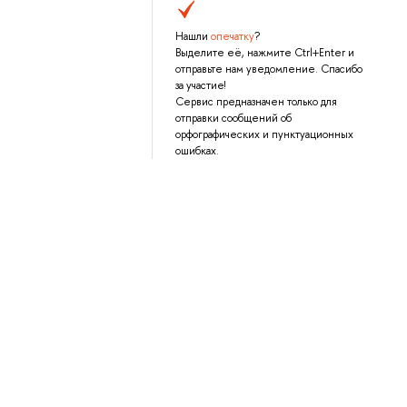
Нашли
опечатку
?
Выделите её, нажмите Ctrl+Enter и
отправьте нам уведомление. Спасибо
за участие!
Сервис предназначен только для
отправки сообщений об
орфографических и пунктуационных
ошибках.