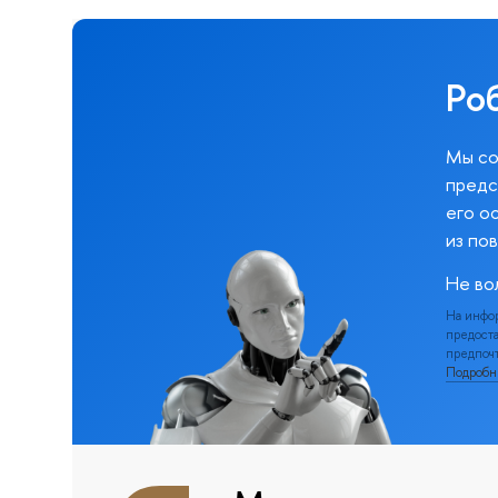
Ро
Мы со
предс
его о
из по
Не во
На инфо
предоста
предпочт
Подроб