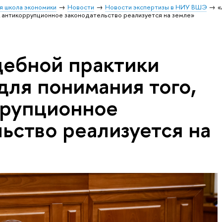
я школа экономики
Новости
Новости экспертизы в НИУ ВШЭ
«
к антикоррупционное законодательство реализуется на земле»
дебной практики
для понимания того,
ррупционное
ьство реализуется на