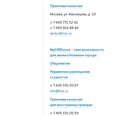
Приемная комиссия
Москва, ул. Мясницкая, д. 20
+ 7 495 771 32 42
+ 7 495 916 88 44
abitur@hse.ru
MyHSEhouse - твои возможности
для жизни в большом городе
Общежития
Управление размещения
студентов
+ 7 495 531 00 67
sho@hse.ru
Приемная комиссия
для иностранных граждан
+ 7 495 531 00 59