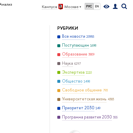
Анализ
Кампус в
Москве
РУС
EN
РУБРИКИ
Все новости
20955
Поступающим
1698
Образование
3809
Наука
6297
Экспертиза
1110
Общество
1498
Свободное общение
793
Университетская жизнь
4383
Приоритет 2030
149
Программа развития 2030
355