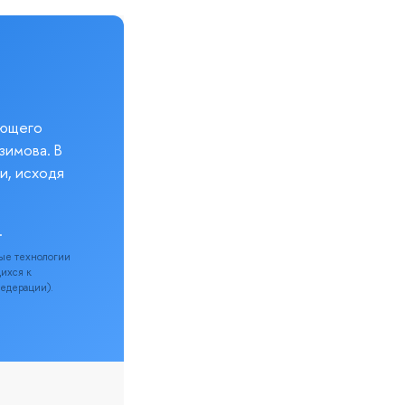
еющего
зимова. В
и, исходя
.
ые технологии
щихся к
Федерации).