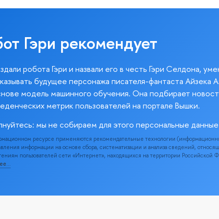
бот Гэри рекомендует
здали робота Гэри и назвали его в честь Гэри Селдона, ум
казывать будущее персонажа писателя-фантаста Айзека А
снове модель машинного обучения. Она подбирает новост
веденческих метрик пользователей на портале Вышки.
лнуйтесь: мы не собираем для этого персональные данные
рмационном ресурсе применяются рекомендательные технологии (информационн
вления информации на основе сбора, систематизации и анализа сведений, относя
ениям пользователей сети «Интернет», находящихся на территории Российской 
нее…