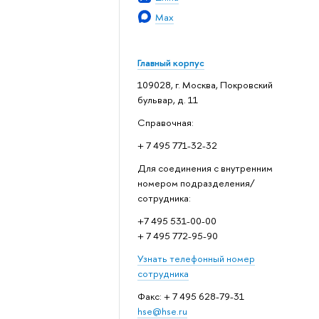
Max
Главный корпус
109028, г. Москва, Покровский
бульвар, д. 11
Справочная:
+ 7 495 771-32-32
Для соединения с внутренним
номером подразделения/
сотрудника:
+7 495 531-00-00
+ 7 495 772-95-90
Узнать телефонный номер
сотрудника
Факс: + 7 495 628-79-31
hse@hse.ru