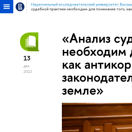
Национальный исследовательский университет Высша
судебной практики необходим для понимания того, ка
«Анализ су
необходим 
13
как антико
дек
законодател
2022
земле»