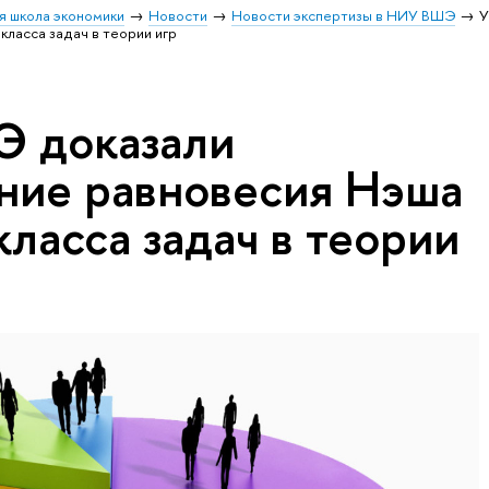
я школа экономики
Новости
Новости экспертизы в НИУ ВШЭ
У
ласса задач в теории игр
Э доказали
ние равновесия Нэша
класса задач в теории