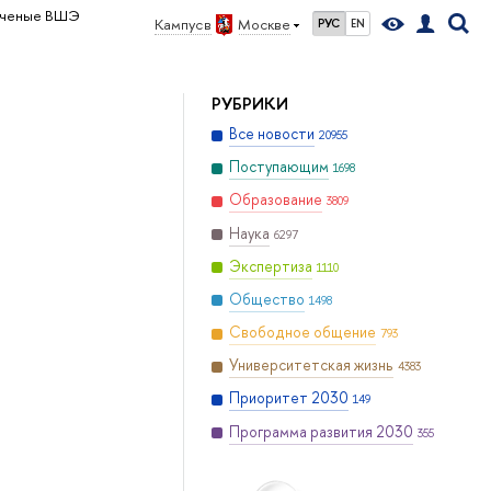
ченые ВШЭ
Кампус в
Москве
РУС
EN
РУБРИКИ
Все новости
20955
Поступающим
1698
Образование
3809
Наука
6297
Экспертиза
1110
Общество
1498
Свободное общение
793
Университетская жизнь
4383
Приоритет 2030
149
Программа развития 2030
355