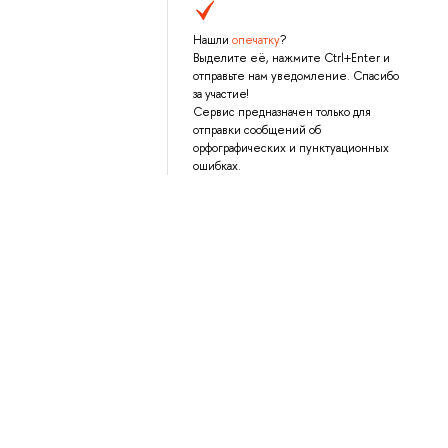
Нашли
опечатку
?
Выделите её, нажмите Ctrl+Enter и
отправьте нам уведомление. Спасибо
за участие!
Сервис предназначен только для
отправки сообщений об
орфографических и пунктуационных
ошибках.