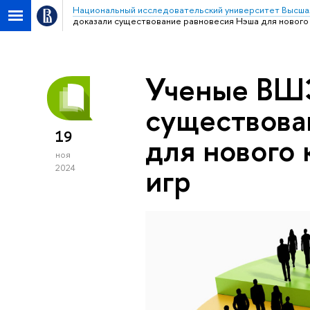
Национальный исследовательский университет Высша
доказали существование равновесия Нэша для нового к
Ученые ВШ
существова
19
для нового 
ноя
игр
2024