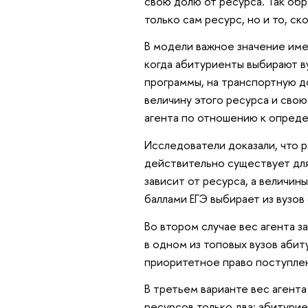
свою долю от ресурса. Так обр
только сам ресурс, но и то, ск
В модели важное значение имее
когда абитуриенты выбирают в
программы, на транспортную до
величину этого ресурса и сво
агента по отношению к опреде
Исследователи доказали, что р
действительно существует для 
зависит от ресурса, а величин
баллами ЕГЭ выбирает из вузов
Во втором случае вес агента з
в одном из топовых вузов аби
приоритетное право поступле
В третьем варианте вес агента
ресурсов только два: абитурие