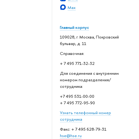
Max
Главный корпус
109028, г. Москва, Покровский
бульвар, д. 11
Справочная:
+ 7 495 771-32-32
Для соединения с внутренним
номером подразделения/
сотрудника:
+7 495 531-00-00
+ 7 495 772-95-90
Узнать телефонный номер
сотрудника
Факс: + 7 495 628-79-31
hse@hse.ru