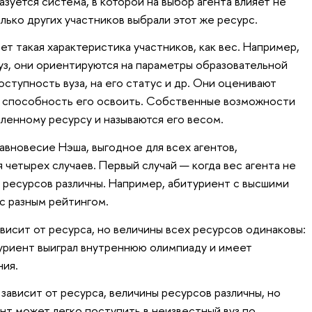
азуется система, в которой на выбор агента влияет не
олько других участников выбрали этот же ресурс.
т такая характеристика участников, как вес. Например,
уз, они ориентируются на параметры образовательной
ступность вуза, на его статус и др. Они оценивают
ю способность его освоить. Собственные возможности
ленному ресурсу и называются его весом.
авновесие Нэша, выгодное для всех агентов,
четырех случаев. Первый случай — когда вес агента не
ы ресурсов различны. Например, абитуриент с высшими
 с разным рейтингом.
ависит от ресурса, но величины всех ресурсов одинаковы:
туриент выиграл внутреннюю олимпиаду и имеет
ния.
 зависит от ресурса, величины ресурсов различны, но
нт может легко поступить в неизвестный вуз по