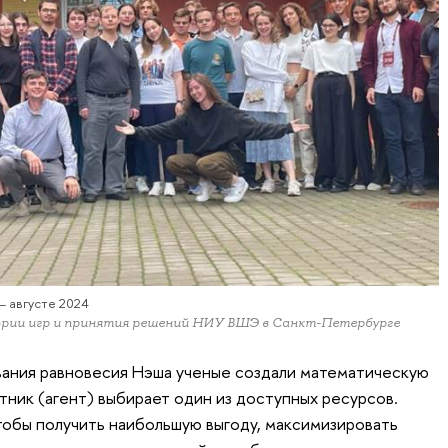
— августе 2024
рии игр и принятия решений НИУ ВШЭ в Санкт-Петербурге
вания равновесия Нэша ученые создали математическую
тник (агент) выбирает один из доступных ресурсов.
чтобы получить наибольшую выгоду, максимизировать