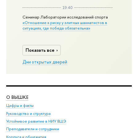
19:40
Семинар Лаборатории исследований спорта
«Отношение к риску у элитных шахматистов в
ситуациях, где победа обязательна»
Показать все
Дни открытых дверей
О ВЫШКЕ
ОБ
Цифры и факты
Ли
Руководство и структура
Дов
Устойчивое развитие в НИУ ВШЭ
Ол
Преподаватели и сотрудники
При
Корпуса и общежития
Вы