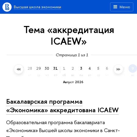
Высшая школа экономики
Меню
Тема «аккредитация
ICAEW»
Страница 1 из 1
25
26
27
28
29
30
31
1
2
3
4
5
6
7
8
9
сб
вс
пн
вт
ср
чт
пт
сб
вс
пн
вт
ср
чт
пт
сб
вс
Август 2026
Бакалаврская программа
«Экономика» аккредитована ICAEW
Образовательная программа бакалавриата
«Экономика» Высшей школы экономики в Санкт-