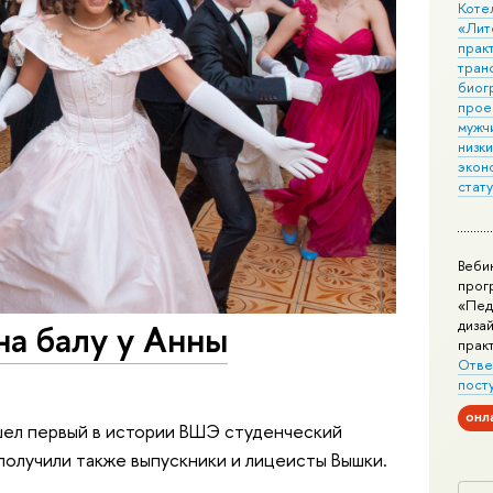
Коте
«Лит
практ
тран
биог
прое
мужчи
низк
экон
стат
Веби
прог
«Пед
дизай
а балу у Анны
прак
Отве
пост
онл
шел первый в истории ВШЭ студенческий
получили также выпускники и лицеисты Вышки.