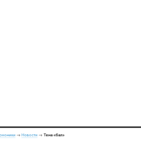
кономики
→
Новости
→
Тема «бал»