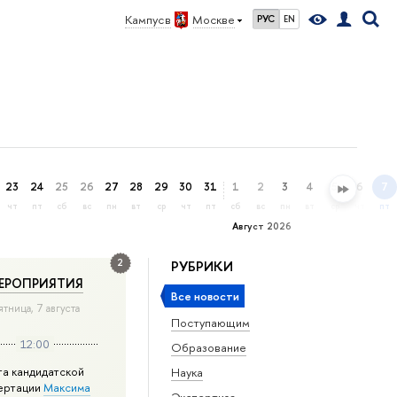
Кампус в
Москве
РУС
EN
23
24
25
26
27
28
29
30
31
1
2
3
4
5
6
7
чт
пт
сб
вс
пн
вт
ср
чт
пт
сб
вс
пн
вт
ср
чт
пт
Август 2026
2
РУБРИКИ
ЕРОПРИЯТИЯ
Все новости
ятница, 7 августа
Поступающим
12:00
Образование
та кандидатской
Наука
ертации
Максима
Экспертиза