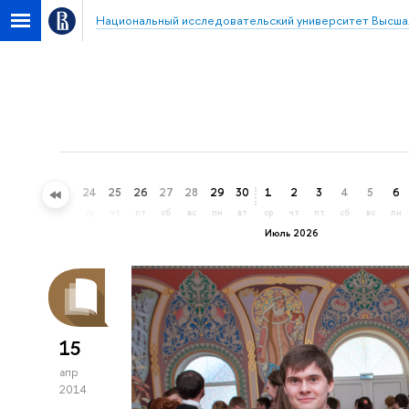
Национальный исследовательский университет Высша
21
22
23
24
25
26
27
28
29
30
1
2
3
4
5
6
вс
пн
вт
ср
чт
пт
сб
вс
пн
вт
ср
чт
пт
сб
вс
пн
Июль 2026
15
апр
2014