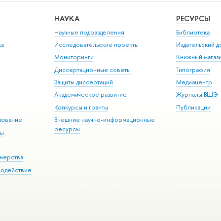
НАУКА
РЕСУРСЫ
Научные подразделения
Библиотека
ка
Исследовательские проекты
Издательский 
Мониторинги
Книжный магаз
Диссертационные советы
Типография
Защиты диссертаций
Медиацентр
Академическое развитие
Журналы ВШЭ
Конкурсы и гранты
Публикации
зование
Внешние научно-информационные
ресурсы
ры
Э
нерства
модействие