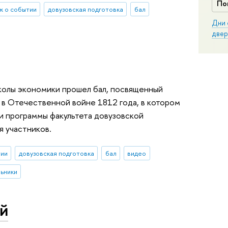
По
ж о событии
довузовская подготовка
бал
Дни 
двер
колы экономики прошел бал, посвященный
в Отечественной войне 1812 года, в котором
и программы факультета довузовской
я участников.
тии
довузовская подготовка
бал
видео
ьники
ей