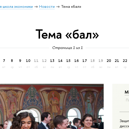
я школа экономики
Новости
Тема «бал»
Тема «бал»
Страница 1 из 1
7
8
9
10
11
12
13
14
15
16
17
18
19
20
21
22
вт
ср
чт
пт
сб
вс
пн
вт
ср
чт
пт
сб
вс
пн
вт
ср
М
П
Защи
дисс