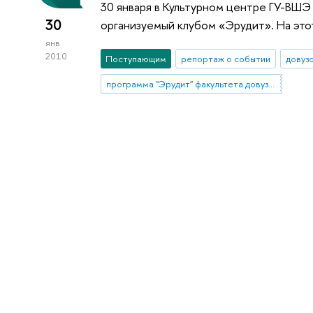
30 января в Культурном центре ГУ-ВШ
30
организуемый клубом «Эрудит». На этот
янв
2010
Поступающим
репортаж о событии
довуз
программа "Эрудит" факультета довузовской подготовки