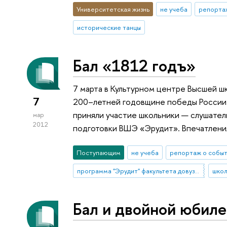
Университетская жизнь
не учеба
репорта
исторические танцы
Бал «1812 годъ»
7 марта в Культурном центре Высшей ш
7
200–летней годовщине победы России 
приняли участие школьники — слушател
мар
2012
подготовки ВШЭ «Эрудит». Впечатлени
Поступающим
не учеба
репортаж о собы
программа "Эрудит" факультета довузовской подготовки
школ
Бал и двойной юбил