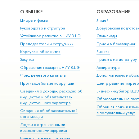
О ВЫШКЕ
ОБРАЗОВАНИЕ
Цифры и факты
Лицей
Руководство и структура
Довузовская подготов
Устойчивое развитие в НИУ ВШЭ
Олимпиады
Преподаватели и сотрудники
Прием в бакалавриат
Корпуса и общежития
Вышка+
Закупки
Прием в магистратуру
Обращения граждан в НИУ ВШЭ
Аспирантура
Фонд целевого капитала
Дополнительное обра
Противодействие коррупции
Центр развития карье
Сведения о доходах, расходах, об
Бизнес-инкубатор ВШ
имуществе и обязательствах
Образовательные парт
имущественного характера
Обратная связь и взаи
Сведения об образовательной
с получателями услуг
организации
Людям с ограниченными
возможностями здоровья
Единая платежная страница