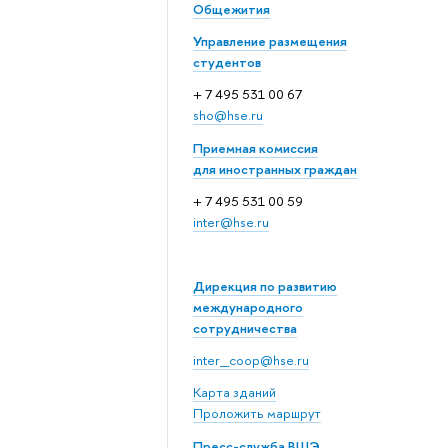
Общежития
Управление размещения
студентов
+ 7 495 531 00 67
sho@hse.ru
Приемная комиссия
для иностранных граждан
+ 7 495 531 00 59
inter@hse.ru
Дирекция по развитию
международного
сотрудничества
inter_coop@hse.ru
Карта зданий
Проложить маршрут
Пресс-служба ВШЭ