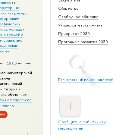
льникова
ературные
Общество
ики как ресурс
Свободное общение
сформации
рафических
Университетская жизнь
ктов молодых
Приоритет 2030
н из семей с
им социально-
Программа развития 2030
омическим
усом»
19:00
нар магистерской
раммы
Расширенный поиск новостей
агогический
н: теория и
тика обучения»:
ты на вопросы по
уплению
айн
Сообщить о событии или
мероприятии