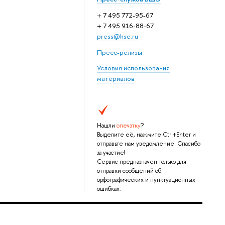
+ 7 495 772-95-67
+ 7 495 916-88-67
press@hse.ru
Пресс-релизы
Условия использования
материалов
Нашли
опечатку
?
Выделите её, нажмите Ctrl+Enter и
отправьте нам уведомление. Спасибо
за участие!
Сервис предназначен только для
отправки сообщений об
орфографических и пунктуационных
ошибках.