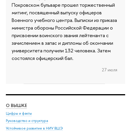
Покровском бульваре прошел торжественный
митинг, посвященный выпуску офицеров
Военного учебного центра. Выписки из приказа
министра обороны Российской Федерации о
присвоении воинского звания лейтенанта с
зачислением в запас и дипломы об окончании
университета получили 132 человека. Затем
состоялся офицерский бал.
27 июля
О ВЫШКЕ
ОБ
Цифры и факты
Ли
Руководство и структура
Дов
Устойчивое развитие в НИУ ВШЭ
Ол