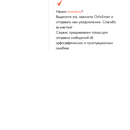
Нашли
опечатку
?
Выделите её, нажмите Ctrl+Enter и
отправьте нам уведомление. Спасибо
за участие!
Сервис предназначен только для
отправки сообщений об
орфографических и пунктуационных
ошибках.