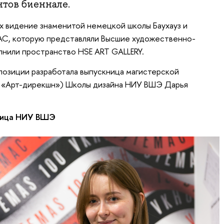
тов биеннале.
х видение знаменитой немецкой школы Баухауз и
С, которую представляли Высшие художественно-
лнили пространство HSE ART GALLERY.
озиции разработала выпускница магистерской
 «Арт-дирекшн») Школы дизайна НИУ ВШЭ Дарья
ница НИУ ВШЭ