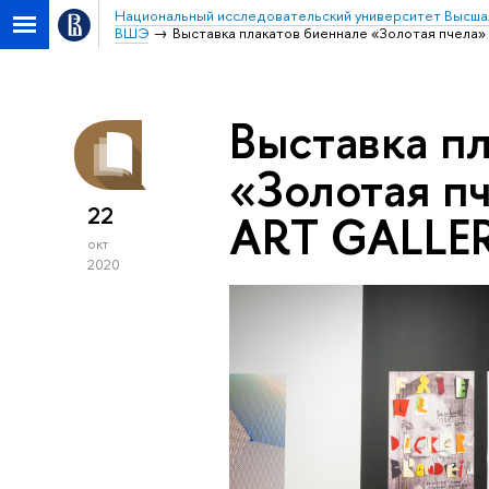
Национальный исследовательский университет Высша
ВШЭ
Выставка плакатов биеннале «Золотая пчела»
Выставка п
«Золотая п
22
ART GALLE
окт
2020