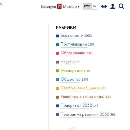
ИУ
Кампус в
Москве
РУС
EN
РУБРИКИ
Все новости
20951
Поступающим
1697
Образование
3806
Наука
6297
Экспертиза
1110
Общество
1498
Свободное общение
793
Университетская жизнь
4383
Приоритет 2030
149
Программа развития 2030
355