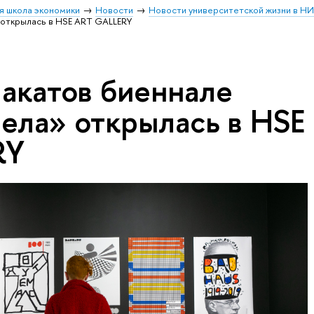
я школа экономики
Новости
Новости университетской жизни в Н
 открылась в HSE ART GALLERY
лакатов биеннале
чела» открылась в HSE
RY