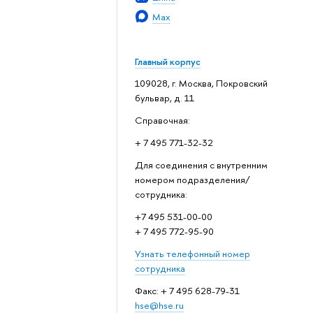
Max
Главный корпус
109028, г. Москва, Покровский
бульвар, д. 11
Справочная:
+ 7 495 771-32-32
Для соединения с внутренним
номером подразделения/
сотрудника:
+7 495 531-00-00
+ 7 495 772-95-90
Узнать телефонный номер
сотрудника
Факс: + 7 495 628-79-31
hse@hse.ru