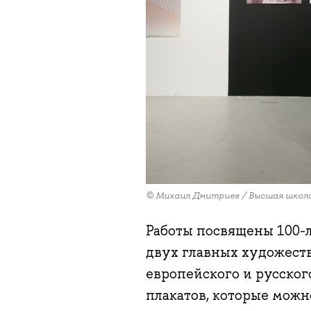
© Михаил Дмитриев / Высшая школ
Работы посвящены 100
двух главных художест
европейского и русског
плакатов, которые можн