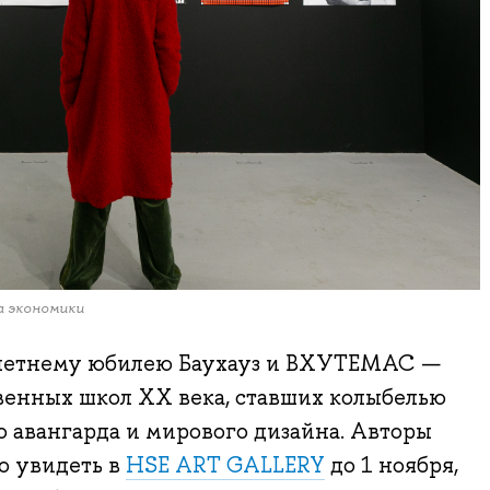
а экономики
-летнему юбилею Баухауз и ВХУТЕМАС —
венных школ ХХ века, ставших колыбелью
о авангарда и мирового дизайна. Авторы
о увидеть в
HSE ART GALLERY
до 1 ноября,