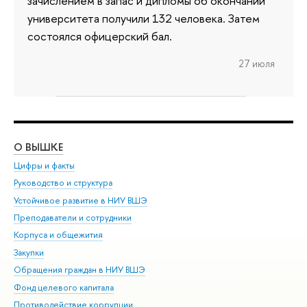
зачислением в запас и дипломы об окончании
университета получили 132 человека. Затем
состоялся офицерский бал.
27 июля
О ВЫШКЕ
ОБ
Цифры и факты
Ли
Руководство и структура
Дов
Устойчивое развитие в НИУ ВШЭ
Ол
Преподаватели и сотрудники
При
Корпуса и общежития
Вы
Закупки
При
Обращения граждан в НИУ ВШЭ
Ас
Фонд целевого капитала
До
Противодействие коррупции
Цен