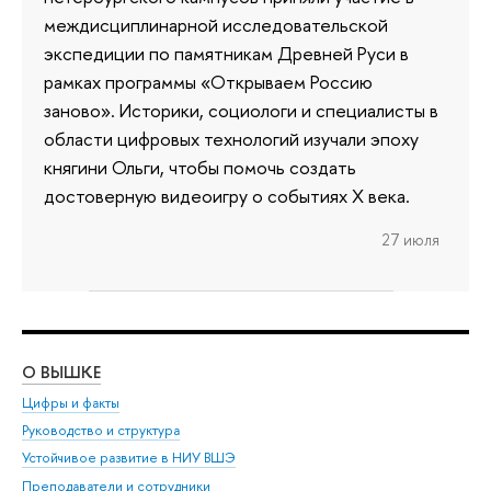
междисциплинарной исследовательской
экспедиции по памятникам Древней Руси в
рамках программы «Открываем Россию
заново». Историки, социологи и специалисты в
области цифровых технологий изучали эпоху
княгини Ольги, чтобы помочь создать
достоверную видеоигру о событиях X века.
27 июля
О ВЫШКЕ
ОБ
Цифры и факты
Ли
Руководство и структура
Дов
Устойчивое развитие в НИУ ВШЭ
Ол
Преподаватели и сотрудники
При