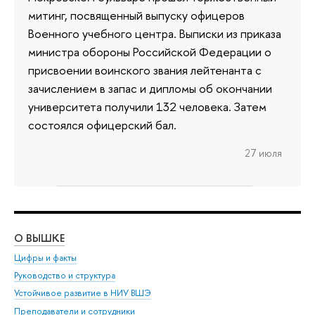
митинг, посвященный выпуску офицеров
Военного учебного центра. Выписки из приказа
министра обороны Российской Федерации о
присвоении воинского звания лейтенанта с
зачислением в запас и дипломы об окончании
университета получили 132 человека. Затем
состоялся офицерский бал.
27 июля
О ВЫШКЕ
ОБ
Цифры и факты
Ли
Руководство и структура
Дов
Устойчивое развитие в НИУ ВШЭ
Ол
Преподаватели и сотрудники
При