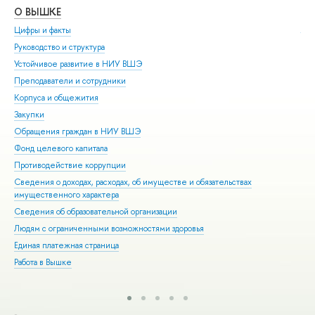
О ВЫШКЕ
ОБ
Цифры и факты
Ли
Руководство и структура
Дов
Устойчивое развитие в НИУ ВШЭ
Ол
Преподаватели и сотрудники
При
Корпуса и общежития
Вы
Закупки
При
Обращения граждан в НИУ ВШЭ
Асп
Фонд целевого капитала
Доп
Противодействие коррупции
Цен
Сведения о доходах, расходах, об имуществе и обязательствах
Биз
имущественного характера
Обр
Сведения об образовательной организации
Обр
Людям с ограниченными возможностями здоровья
Единая платежная страница
Работа в Вышке