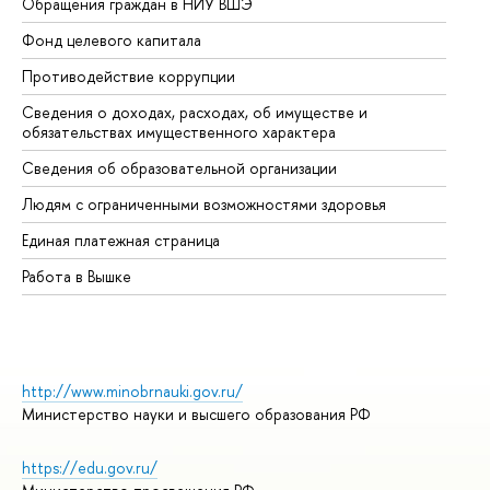
Обращения граждан в НИУ ВШЭ
Ас
Фонд целевого капитала
До
Противодействие коррупции
Це
Сведения о доходах, расходах, об имуществе и
Би
обязательствах имущественного характера
Об
Сведения об образовательной организации
Об
Людям с ограниченными возможностями здоровья
Единая платежная страница
Работа в Вышке
http://www.minobrnauki.gov.ru/
Министерство науки и высшего образования РФ
https://edu.gov.ru/