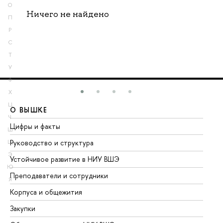
О
Ничего не найдено
П
Р
С
Т
У
Ф
Х
Ц
О ВЫШКЕ
О
Ч
Цифры и факты
Ли
Ш
Руководство и структура
До
Щ
Э
Устойчивое развитие в НИУ ВШЭ
Ол
Ю
Преподаватели и сотрудники
Пр
Я
Корпуса и общежития
Вы
Закупки
Пр