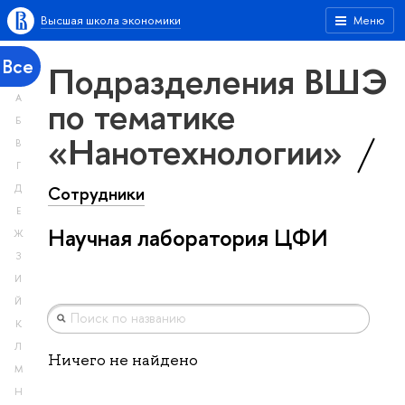
Высшая школа экономики
Меню
Все
Подразделения ВШЭ
А
по тематике
Б
«Нанотехнологии»
В
Г
Сотрудники
Д
Е
Научная лаборатория ЦФИ
Ж
З
И
Й
К
Л
Ничего не найдено
М
Н