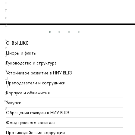
О
П
Р
С
Т
У
О ВЫШКЕ
О
Ф
Цифры и факты
Ли
Х
Руководство и структура
До
Ц
Ч
Устойчивое развитие в НИУ ВШЭ
Ол
Ш
Преподаватели и сотрудники
Пр
Щ
Корпуса и общежития
Вы
Э
Ю
Закупки
Пр
Я
Обращения граждан в НИУ ВШЭ
Ас
Фонд целевого капитала
До
Противодействие коррупции
Це