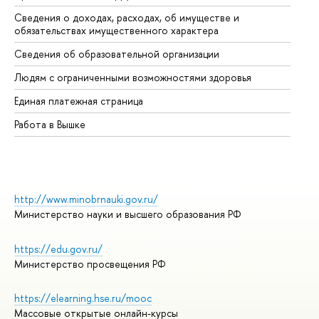
Сведения о доходах, расходах, об имуществе и
Би
обязательствах имущественного характера
Об
Сведения об образовательной организации
Об
Людям с ограниченными возможностями здоровья
Единая платежная страница
Работа в Вышке
http://www.minobrnauki.gov.ru/
Министерство науки и высшего образования РФ
https://edu.gov.ru/
Министерство просвещения РФ
https://elearning.hse.ru/mooc
Массовые открытые онлайн-курсы