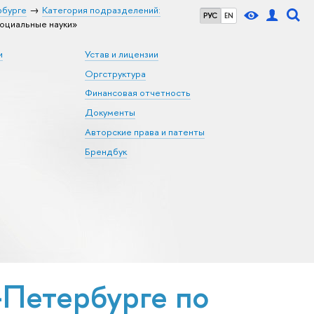
рбурге
Категория подразделений:
РУС
EN
оциальные науки»
и
Устав и лицензии
Оргструктура
Финансовая отчетность
Документы
Авторские права и патенты
Брендбук
Петербурге по