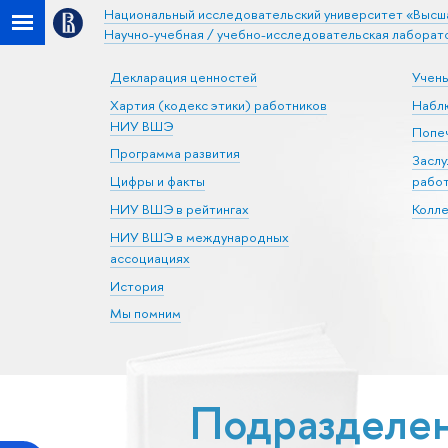
Национальный исследовательский университет «Высш
Научно-учебная / учебно-исследовательская лаборат
Декларация ценностей
Учен
Хартия (кодекс этики) работников
Набл
НИУ ВШЭ
Попеч
Программа развития
Засл
Цифры и факты
рабо
НИУ ВШЭ в рейтингах
Колл
НИУ ВШЭ в международных
ассоциациях
История
Мы помним
Подразделен