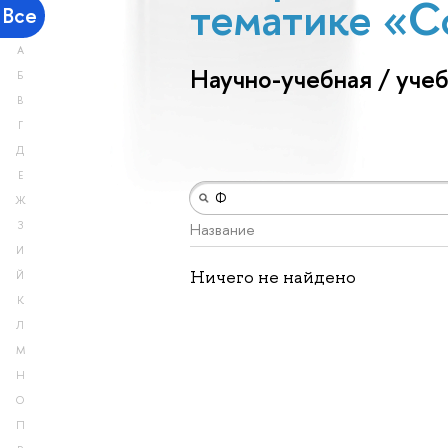
тематике «С
Все
А
Научно-учебная / уче
Б
В
Г
Д
Е
Ж
З
Название
И
Ничего не найдено
Й
К
Л
М
Н
О
П