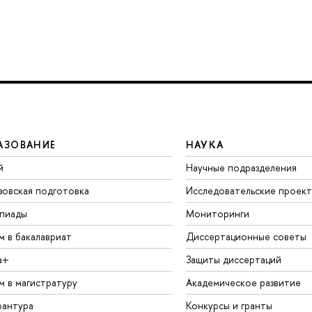
АЗОВАНИЕ
НАУКА
й
Научные подразделения
зовская подготовка
Исследовательские проек
пиады
Мониторинги
м в бакалавриат
Диссертационные советы
а+
Защиты диссертаций
м в магистратуру
Академическое развитие
рантура
Конкурсы и гранты