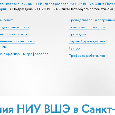
ая школа экономики»
Найти подразделение НИУ ВШЭ в Санкт-Пете
ория
Подразделения НИУ ВШЭ в Санкт-Петербурге по тематике «С
ый совет
Преподаватели и сотрудник
юдательный совет
Почетные профессора
ительский совет
Президент
уженные профессора и
Научный руководитель
тники
Ректор
егия ординарных профессоров
Профсоюз работников
ия НИУ ВШЭ в Санкт-