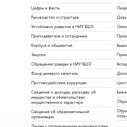
Цифры и факты
Лице
Руководство и структура
Дову
Устойчивое развитие в НИУ ВШЭ
Олим
Преподаватели и сотрудники
Прие
Корпуса и общежития
Вышк
Закупки
Прие
Обращения граждан в НИУ ВШЭ
Аспи
Фонд целевого капитала
Допо
Противодействие коррупции
Цент
Сведения о доходах, расходах, об
Бизн
имуществе и обязательствах
Обра
имущественного характера
Обрат
Сведения об образовательной
полу
организации
Людям с ограниченными возможностями