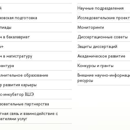
й
Научные подразделения
зовская подготовка
Исследовательские проек
пиады
Мониторинги
м в бакалавриат
Диссертационные советы
а+
Защиты диссертаций
м в магистратуру
Академическое развитие
рантура
Конкурсы и гранты
лнительное образование
Внешние научно-информац
ресурсы
р развития карьеры
ес-инкубатор ВШЭ
зовательные партнерства
ная связь и взаимодействие с
чателями услуг