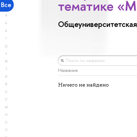
тематике «М
Все
А
Общеуниверситетская
Б
В
Г
Д
Е
Ж
З
Название
И
Ничего не найдено
Й
К
Л
М
Н
О
П