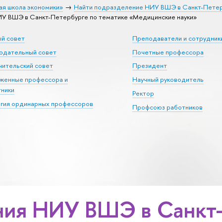
ая школа экономики»
Найти подразделение НИУ ВШЭ в Санкт-Пете
У ВШЭ в Санкт-Петербурге по тематике «Медицинские науки»
ый совет
Преподаватели и сотрудник
юдательный совет
Почетные профессора
ительский совет
Президент
уженные профессора и
Научный руководитель
тники
Ректор
егия ординарных профессоров
Профсоюз работников
ия НИУ ВШЭ в Санкт-