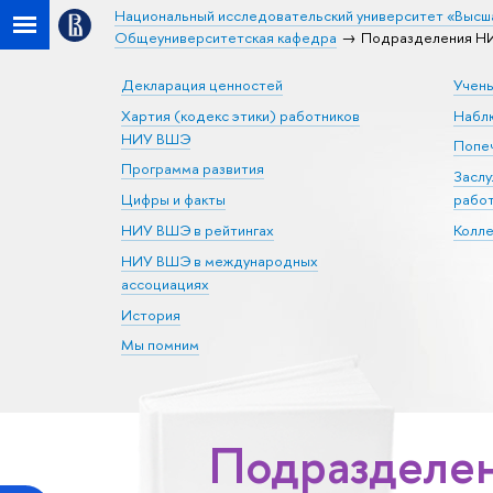
Национальный исследовательский университет «Высш
Общеуниверситетская кафедра
Подразделения НИ
Декларация ценностей
Учен
Хартия (кодекс этики) работников
Набл
НИУ ВШЭ
Попеч
Программа развития
Засл
Цифры и факты
рабо
НИУ ВШЭ в рейтингах
Колл
НИУ ВШЭ в международных
ассоциациях
История
Мы помним
Подразделен