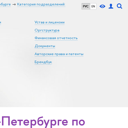
рбурге
Категория подразделений:
РУС
EN
и
Устав и лицензии
Оргструктура
Финансовая отчетность
Документы
Авторские права и патенты
Брендбук
Петербурге по