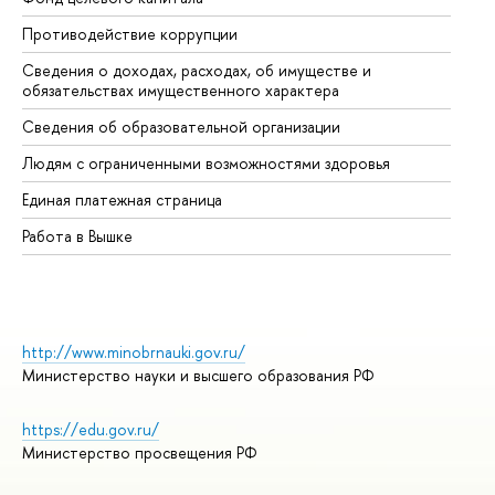
Противодействие коррупции
Це
Сведения о доходах, расходах, об имуществе и
Би
обязательствах имущественного характера
Об
Сведения об образовательной организации
Об
Людям с ограниченными возможностями здоровья
Единая платежная страница
Работа в Вышке
http://www.minobrnauki.gov.ru/
Министерство науки и высшего образования РФ
https://edu.gov.ru/
Министерство просвещения РФ