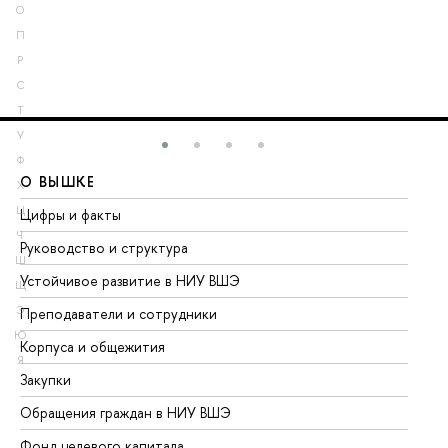
О
П
Р
С
Т
У
Ф
О ВЫШКЕ
О
Х
Ц
Цифры и факты
Ли
Ч
Руководство и структура
До
Ш
Устойчивое развитие в НИУ ВШЭ
Ол
Щ
Э
Преподаватели и сотрудники
Пр
Ю
Корпуса и общежития
Вы
Я
Закупки
Пр
Обращения граждан в НИУ ВШЭ
Ас
Фонд целевого капитала
До