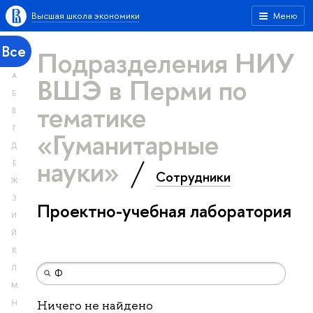
Высшая школа экономики
Меню
Все
Подразделения НИУ
А
ВШЭ в Перми по
Б
тематике
В
Г
«Гуманитарные
Д
науки»
Е
Сотрудники
Ж
З
Проектно-учебная лаборатория
И
Й
К
Л
М
Н
Ничего не найдено