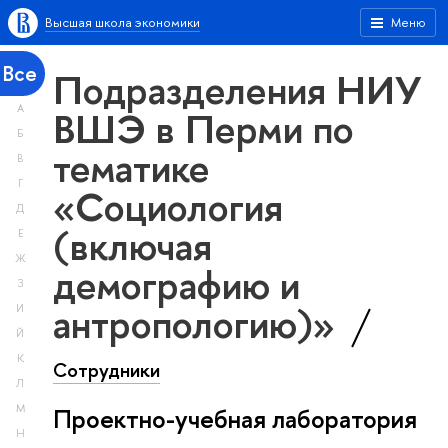
Высшая школа экономики
Меню
Все
Подразделения НИУ
А
ВШЭ в Перми по
Б
тематике
В
Г
«Социология
Д
(включая
Е
Ж
демографию и
З
антропологию)»
И
Й
К
Сотрудники
Л
М
Проектно-учебная лаборатория
Н