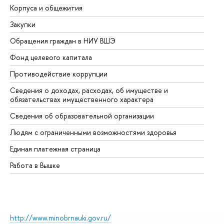
Корпуса и общежития
Вы
Закупки
Пр
Обращения граждан в НИУ ВШЭ
Ас
Фонд целевого капитала
До
Противодействие коррупции
Це
Сведения о доходах, расходах, об имуществе и
Би
обязательствах имущественного характера
Об
Сведения об образовательной организации
Об
Людям с ограниченными возможностями здоровья
Единая платежная страница
Работа в Вышке
http://www.minobrnauki.gov.ru/