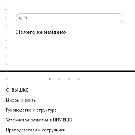
О
П
Р
С
Ничего не найдено
Т
У
Ф
Х
Ц
Ч
Ш
Щ
О ВЫШКЕ
О
Э
Цифры и факты
Ли
Ю
Я
Руководство и структура
До
Устойчивое развитие в НИУ ВШЭ
Ол
Преподаватели и сотрудники
Пр