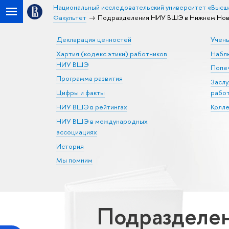
Национальный исследовательский университет «Высш
Факультет
Подразделения НИУ ВШЭ в Нижнем Новг
Декларация ценностей
Учен
Хартия (кодекс этики) работников
Набл
НИУ ВШЭ
Попеч
Программа развития
Засл
Цифры и факты
рабо
НИУ ВШЭ в рейтингах
Колл
НИУ ВШЭ в международных
ассоциациях
История
Мы помним
Подразделе