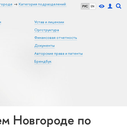
городе
Категория подразделений:
РУС
EN
и
Устав и лицензии
Оргструктура
Финансовая отчетность
Документы
Авторские права и патенты
Брендбук
м Новгороде по