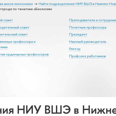
ая школа экономики»
Найти подразделение НИУ ВШЭ в Нижнем Нов
ороде по тематике «Биология»
ый совет
Преподаватели и сотрудник
юдательный совет
Почетные профессора
ительский совет
Президент
уженные профессора и
Научный руководитель
тники
Ректор
егия ординарных профессоров
Профсоюз работников
ния НИУ ВШЭ в Нижне