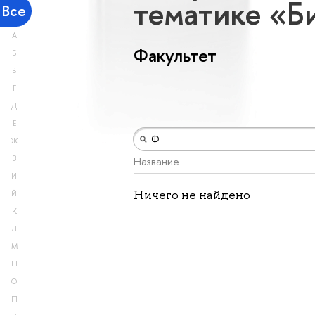
тематике «Б
Все
А
Факультет
Б
В
Г
Д
Е
Ж
З
Название
И
Ничего не найдено
Й
К
Л
М
Н
О
П