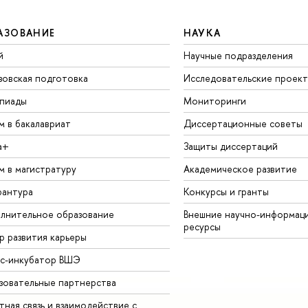
АЗОВАНИЕ
НАУКА
й
Научные подразделения
зовская подготовка
Исследовательские проек
пиады
Мониторинги
м в бакалавриат
Диссертационные советы
а+
Защиты диссертаций
м в магистратуру
Академическое развитие
рантура
Конкурсы и гранты
лнительное образование
Внешние научно-информац
ресурсы
р развития карьеры
ес-инкубатор ВШЭ
зовательные партнерства
ная связь и взаимодействие с