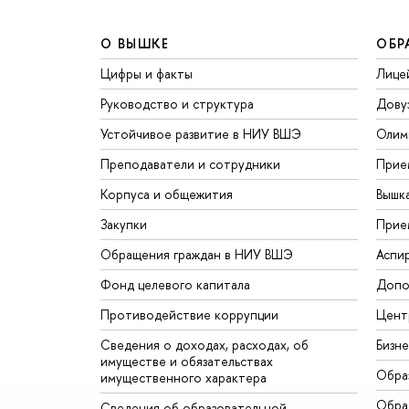
О ВЫШКЕ
ОБР
Цифры и факты
Лице
Руководство и структура
Дову
Устойчивое развитие в НИУ ВШЭ
Олим
Преподаватели и сотрудники
Прие
Корпуса и общежития
Вышк
Закупки
Прие
Обращения граждан в НИУ ВШЭ
Аспи
Фонд целевого капитала
Допо
Противодействие коррупции
Цент
Сведения о доходах, расходах, об
Бизн
имуществе и обязательствах
Обра
имущественного характера
Обрат
Сведения об образовательной