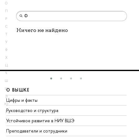
О
П
Р
С
Ничего не найдено
Т
У
Ф
Х
Ц
Ч
Ш
Щ
О ВЫШКЕ
О
Э
Цифры и факты
Ли
Ю
Руководство и структура
До
Я
Устойчивое развитие в НИУ ВШЭ
Ол
Преподаватели и сотрудники
Пр