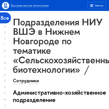
Высшая школа экономики
Меню
Все
Подразделения НИУ
А
ВШЭ в Нижнем
Б
Новгороде по
В
Г
тематике
Д
«Сельскохозяйственн
Е
Ж
биотехнологии»
З
И
Сотрудники
Й
К
Административно-хозяйственное
Л
подразделение
М
Н