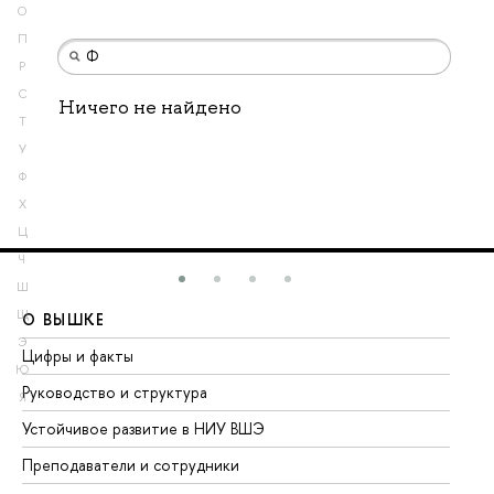
О
П
Р
С
Ничего не найдено
Т
У
Ф
Х
Ц
Ч
Ш
Щ
О ВЫШКЕ
О
Э
Цифры и факты
Ли
Ю
Руководство и структура
До
Я
Устойчивое развитие в НИУ ВШЭ
Ол
Преподаватели и сотрудники
Пр