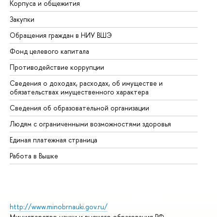
Корпуса и общежития
Вы
Закупки
Пр
Обращения граждан в НИУ ВШЭ
Ас
Фонд целевого капитала
До
Противодействие коррупции
Це
Сведения о доходах, расходах, об имуществе и
Би
обязательствах имущественного характера
Об
Сведения об образовательной организации
Об
Людям с ограниченными возможностями здоровья
Единая платежная страница
Работа в Вышке
http://www.minobrnauki.gov.ru/
Министерство науки и высшего образования РФ