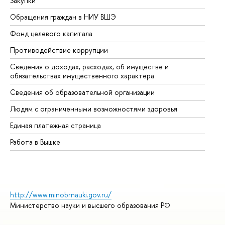
Закупки
Пр
Обращения граждан в НИУ ВШЭ
Ас
Фонд целевого капитала
До
Противодействие коррупции
Це
Сведения о доходах, расходах, об имуществе и
Би
обязательствах имущественного характера
Об
Сведения об образовательной организации
Об
Людям с ограниченными возможностями здоровья
Единая платежная страница
Работа в Вышке
http://www.minobrnauki.gov.ru/
Министерство науки и высшего образования РФ