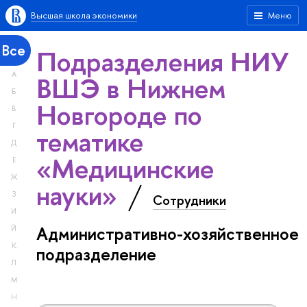
Высшая школа экономики
Меню
Все
Подразделения НИУ
А
ВШЭ в Нижнем
Б
Новгороде по
В
Г
тематике
Д
«Медицинские
Е
Ж
науки»
З
Сотрудники
И
Административно-хозяйственное
Й
К
подразделение
Л
М
Н