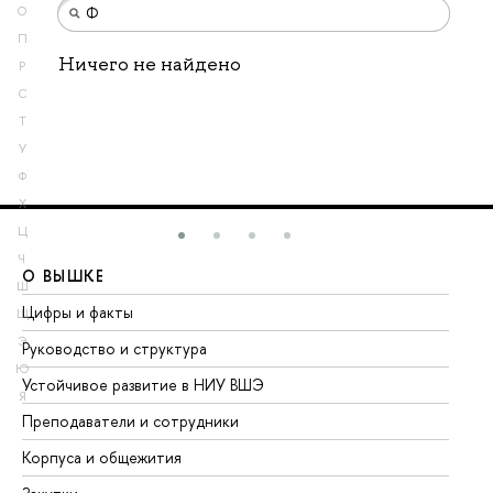
О
П
Ничего не найдено
Р
С
Т
У
Ф
Х
Ц
Ч
О ВЫШКЕ
О
Ш
Цифры и факты
Ли
Щ
Э
Руководство и структура
До
Ю
Устойчивое развитие в НИУ ВШЭ
Ол
Я
Преподаватели и сотрудники
Пр
Корпуса и общежития
Вы