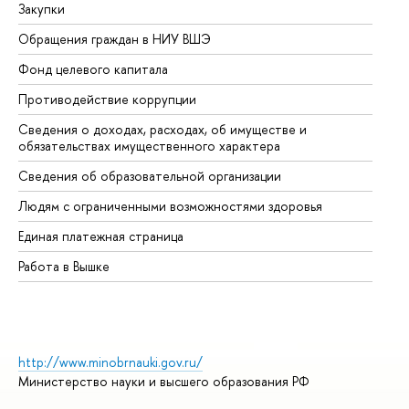
Закупки
Пр
Обращения граждан в НИУ ВШЭ
Ас
Фонд целевого капитала
До
Противодействие коррупции
Це
Сведения о доходах, расходах, об имуществе и
Би
обязательствах имущественного характера
Об
Сведения об образовательной организации
Об
Людям с ограниченными возможностями здоровья
Единая платежная страница
Работа в Вышке
http://www.minobrnauki.gov.ru/
Министерство науки и высшего образования РФ