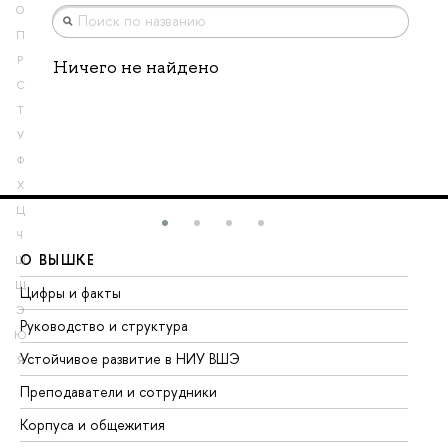
О
П
Р
Ничего не найдено
С
Т
У
Ф
Х
Ц
Ч
О ВЫШКЕ
О
Ш
Щ
Цифры и факты
Ли
Э
Руководство и структура
До
Ю
Устойчивое развитие в НИУ ВШЭ
Ол
Я
Преподаватели и сотрудники
Пр
Корпуса и общежития
Вы