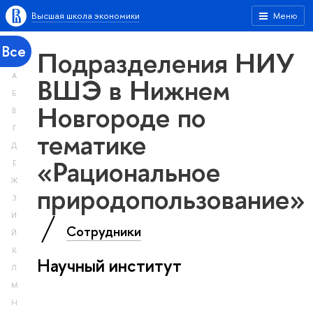
Высшая школа экономики
Меню
Все
Подразделения НИУ
А
ВШЭ в Нижнем
Б
Новгороде по
В
Г
тематике
Д
«Рациональное
Е
Ж
природопользование»
З
И
Сотрудники
Й
К
Научный институт
Л
М
Н