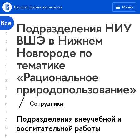
Высшая школа экономики
Меню
Все
Подразделения НИУ
А
ВШЭ в Нижнем
Б
Новгороде по
В
Г
тематике
Д
«Рациональное
Е
Ж
природопользование»
З
И
Сотрудники
Й
К
Подразделения внеучебной и
Л
воспитательной работы
М
Н