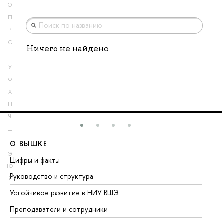
О
П
Р
С
Ничего не найдено
Т
У
Ф
Х
Ц
Ч
Ш
Щ
О ВЫШКЕ
О
Э
Цифры и факты
Ли
Ю
Руководство и структура
До
Я
Устойчивое развитие в НИУ ВШЭ
Ол
Преподаватели и сотрудники
Пр