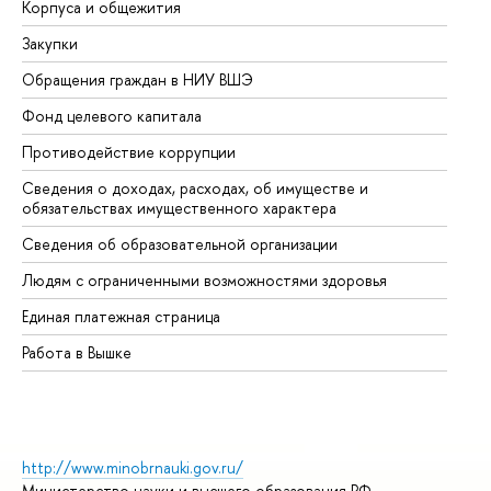
Корпуса и общежития
Вы
Закупки
Пр
Обращения граждан в НИУ ВШЭ
Ас
Фонд целевого капитала
До
Противодействие коррупции
Це
Сведения о доходах, расходах, об имуществе и
Би
обязательствах имущественного характера
Об
Сведения об образовательной организации
Об
Людям с ограниченными возможностями здоровья
Единая платежная страница
Работа в Вышке
http://www.minobrnauki.gov.ru/
Министерство науки и высшего образования РФ