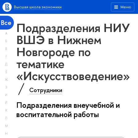
Высшая школа экономики
Меню
Все
Подразделения НИУ
А
ВШЭ в Нижнем
Б
Новгороде по
В
Г
тематике
Д
«Искусствоведение»
Е
Ж
З
Сотрудники
И
Подразделения внеучебной и
Й
К
воспитательной работы
Л
М
Н