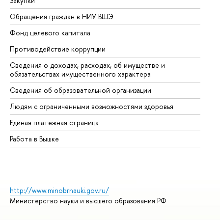
Закупки
Пр
Обращения граждан в НИУ ВШЭ
Ас
Фонд целевого капитала
До
Противодействие коррупции
Це
Сведения о доходах, расходах, об имуществе и
Би
обязательствах имущественного характера
Об
Сведения об образовательной организации
Об
Людям с ограниченными возможностями здоровья
Единая платежная страница
Работа в Вышке
http://www.minobrnauki.gov.ru/
Министерство науки и высшего образования РФ