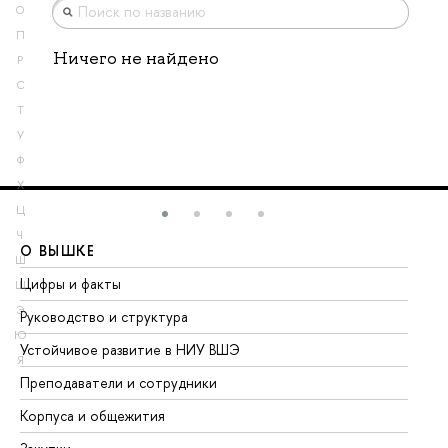
О
П
Ничего не найдено
Р
С
Т
У
Ф
Х
Ц
Ч
О ВЫШКЕ
О
Ш
Цифры и факты
Ли
Щ
Э
Руководство и структура
До
Ю
Устойчивое развитие в НИУ ВШЭ
Ол
Я
Преподаватели и сотрудники
Пр
Корпуса и общежития
Вы