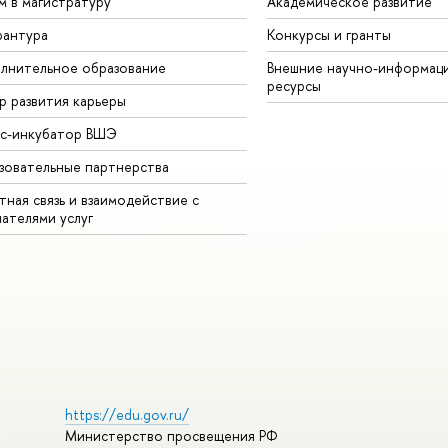
м в магистратуру
Академическое развитие
рантура
Конкурсы и гранты
лнительное образование
Внешние научно-информац
ресурсы
р развития карьеры
ес-инкубатор ВШЭ
зовательные партнерства
ная связь и взаимодействие с
чателями услуг
https://edu.gov.ru/
Министерство просвещения РФ