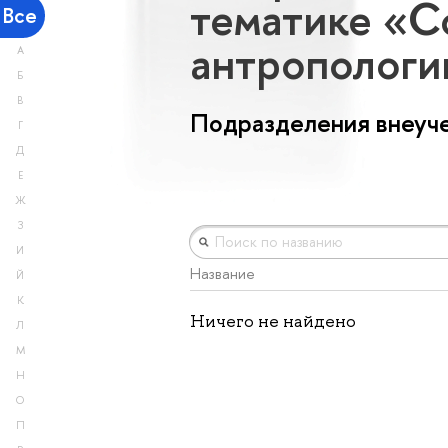
тематике «С
Все
антрополог
А
Б
В
Подразделения внеуче
Г
Д
Е
Ж
З
И
Название
Й
К
Ничего не найдено
Л
М
Н
О
П