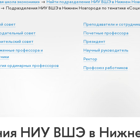
ая школа экономики»
Найти подразделение НИУ ВШЭ в Нижнем Нов
Подразделения НИУ ВШЭ в Нижнем Новгороде по тематике «Социо
ый совет
Преподаватели и сотрудник
юдательный совет
Почетные профессора
ительский совет
Президент
уженные профессора и
Научный руководитель
тники
Ректор
егия ординарных профессоров
Профсоюз работников
ния НИУ ВШЭ в Нижне