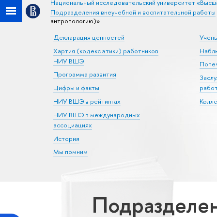
Национальный исследовательский университет «Высш
Подразделения внеучебной и воспитательной работы
антропологию)»
Декларация ценностей
Учен
Хартия (кодекс этики) работников
Набл
НИУ ВШЭ
Попеч
Программа развития
Засл
Цифры и факты
рабо
НИУ ВШЭ в рейтингах
Колл
НИУ ВШЭ в международных
ассоциациях
История
Мы помним
Подразделе