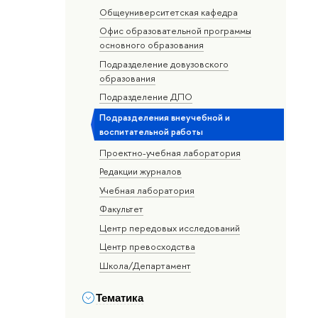
Общеуниверситетская кафедра
Офис образовательной программы
основного образования
Подразделение довузовского
образования
Подразделение ДПО
Подразделения внеучебной и
воспитательной работы
Проектно-учебная лаборатория
Редакции журналов
Учебная лаборатория
Факультет
Центр передовых исследований
Центр превосходства
Школа/Департамент
Тематика