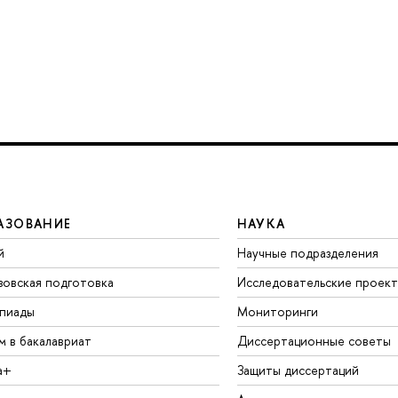
АЗОВАНИЕ
НАУКА
й
Научные подразделения
зовская подготовка
Исследовательские проек
пиады
Мониторинги
м в бакалавриат
Диссертационные советы
а+
Защиты диссертаций