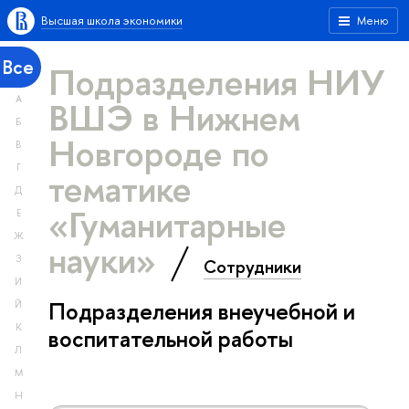
Высшая школа экономики
Меню
Все
Подразделения НИУ
А
ВШЭ в Нижнем
Б
Новгороде по
В
Г
тематике
Д
«Гуманитарные
Е
Ж
науки»
З
Сотрудники
И
Подразделения внеучебной и
Й
К
воспитательной работы
Л
М
Н