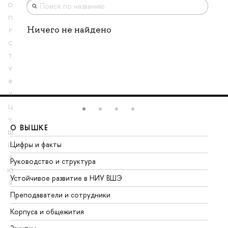
О
П
Ничего не найдено
Р
С
Т
У
Ф
Х
Ц
Ч
О ВЫШКЕ
О
Ш
Цифры и факты
Ли
Щ
Э
Руководство и структура
До
Ю
Устойчивое развитие в НИУ ВШЭ
Ол
Я
Преподаватели и сотрудники
Пр
Корпуса и общежития
Вы