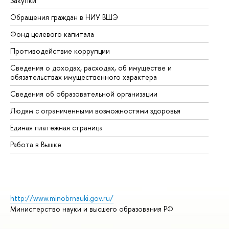
Закупки
Пр
Обращения граждан в НИУ ВШЭ
Ас
Фонд целевого капитала
До
Противодействие коррупции
Це
Сведения о доходах, расходах, об имуществе и
Би
обязательствах имущественного характера
Об
Сведения об образовательной организации
Об
Людям с ограниченными возможностями здоровья
Единая платежная страница
Работа в Вышке
http://www.minobrnauki.gov.ru/
Министерство науки и высшего образования РФ