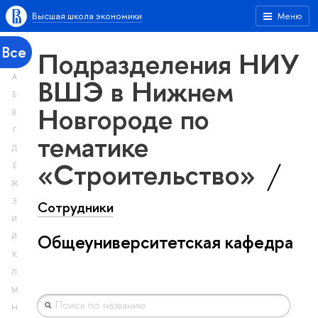
Высшая школа экономики
Меню
Все
Подразделения НИУ
А
ВШЭ в Нижнем
Б
Новгороде по
В
Г
тематике
Д
«Строительство»
Е
Ж
З
Сотрудники
И
Общеуниверситетская кафедра
Й
К
Л
М
Н