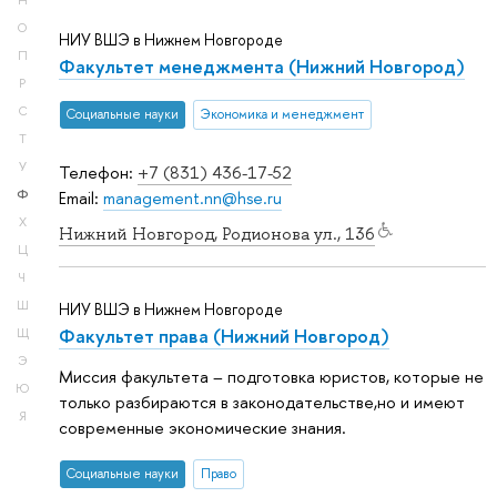
Н
О
НИУ ВШЭ в Нижнем Новгороде
П
Факультет менеджмента (Нижний Новгород)
Р
С
Социальные науки
Экономика и менеджмент
Т
У
Телефон:
+7 (831) 436-17-52
Ф
Email:
management.nn@hse.ru
Х
Нижний Новгород, Родионова ул., 136
Ц
Ч
Ш
НИУ ВШЭ в Нижнем Новгороде
Факультет права (Нижний Новгород)
Щ
Э
Миссия факультета – подготовка юристов, которые не
Ю
только разбираются в законодательстве,но и имеют
Я
современные экономические знания.
Социальные науки
Право