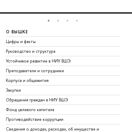
О ВЫШКЕ
О
Цифры и факты
Ли
Руководство и структура
До
Устойчивое развитие в НИУ ВШЭ
Ол
Преподаватели и сотрудники
Пр
Корпуса и общежития
Вы
Закупки
Пр
Обращения граждан в НИУ ВШЭ
Ас
Фонд целевого капитала
До
Противодействие коррупции
Це
Сведения о доходах, расходах, об имуществе и
Би