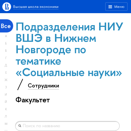
Высшая школа экономики
Меню
Подразделения НИУ
Все
ВШЭ в Нижнем
А
Новгороде по
Б
В
тематике
Г
Д
«Социальные науки»
Е
Ж
Сотрудники
З
И
Факультет
Й
К
Л
М