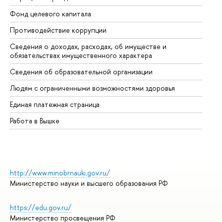
Фонд целевого капитала
До
Противодействие коррупции
Це
Сведения о доходах, расходах, об имуществе и
Би
обязательствах имущественного характера
Об
Сведения об образовательной организации
Об
Людям с ограниченными возможностями здоровья
Единая платежная страница
Работа в Вышке
http://www.minobrnauki.gov.ru/
Министерство науки и высшего образования РФ
https://edu.gov.ru/
Министерство просвещения РФ