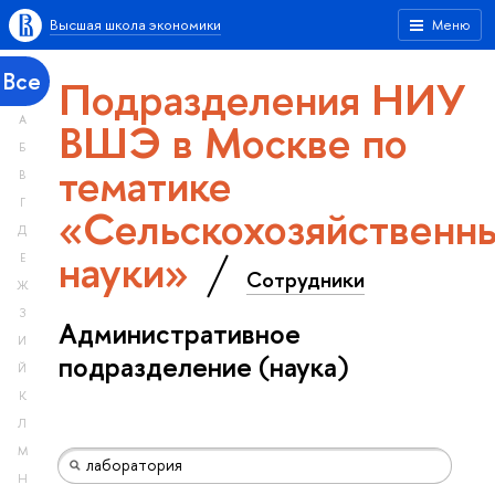
Высшая школа экономики
Меню
Все
Подразделения НИУ
А
ВШЭ в Москве по
Б
тематике
В
Г
«Сельскохозяйственн
Д
науки»
Е
Сотрудники
Ж
З
Административное
И
подразделение (наука)
Й
К
Л
М
Н