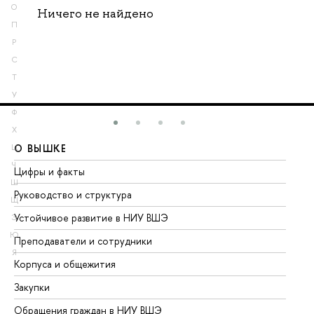
О
Ничего не найдено
П
Р
С
Т
У
Ф
Х
О ВЫШКЕ
О
Ц
Ч
Цифры и факты
Ли
Ш
Руководство и структура
До
Щ
Устойчивое развитие в НИУ ВШЭ
Ол
Э
Ю
Преподаватели и сотрудники
Пр
Я
Корпуса и общежития
Вы
Закупки
Пр
Обращения граждан в НИУ ВШЭ
Ас