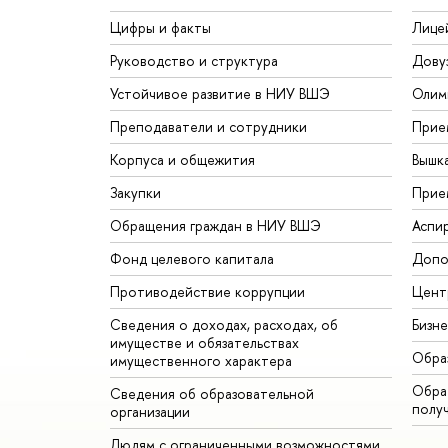
Цифры и факты
Лице
Руководство и структура
Дову
Устойчивое развитие в НИУ ВШЭ
Олим
Преподаватели и сотрудники
Прие
Корпуса и общежития
Вышк
Закупки
Прие
Обращения граждан в НИУ ВШЭ
Аспи
Фонд целевого капитала
Допо
Противодействие коррупции
Цент
Сведения о доходах, расходах, об
Бизн
имуществе и обязательствах
Обра
имущественного характера
Обрат
Сведения об образовательной
полу
организации
Людям с ограниченными возможностями