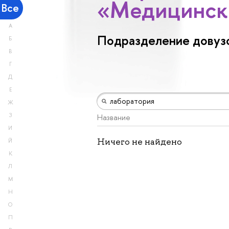
«Медицинск
Все
А
Подразделение довузо
Б
В
Г
Д
Е
Ж
З
Название
И
Ничего не найдено
Й
К
Л
М
Н
О
П