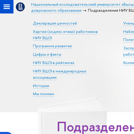
Национальный исследовательский университет «Высш
довузовского образования
Подразделения НИУ ВШЭ
Декларация ценностей
Учен
Хартия (кодекс этики) работников
Набл
НИУ ВШЭ
Попеч
Программа развития
Засл
Цифры и факты
рабо
НИУ ВШЭ в рейтингах
Колл
НИУ ВШЭ в международных
ассоциациях
История
Мы помним
Подразделен