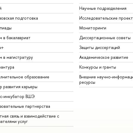
й
Научные подразделения
зовская подготовка
Исследовательские проек
пиады
Мониторинги
м в бакалавриат
Диссертационные советы
а+
Защиты диссертаций
м в магистратуру
Академическое развитие
рантура
Конкурсы и гранты
лнительное образование
Внешние научно-информац
ресурсы
р развития карьеры
ес-инкубатор ВШЭ
зовательные партнерства
ная связь и взаимодействие с
чателями услуг