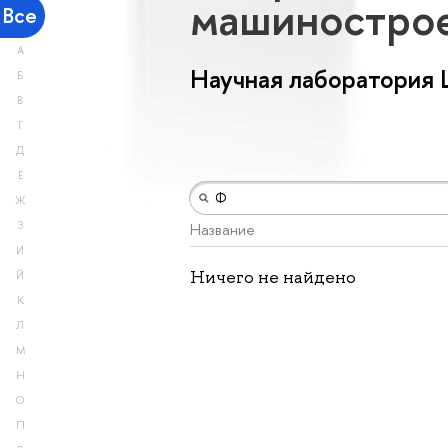
машиностро
Все
А
Научная лаборатория
Б
В
Г
Д
Е
Ж
З
Название
И
Ничего не найдено
Й
К
Л
М
Н
О
П