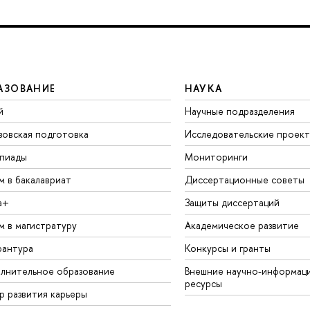
АЗОВАНИЕ
НАУКА
й
Научные подразделения
зовская подготовка
Исследовательские проек
пиады
Мониторинги
м в бакалавриат
Диссертационные советы
а+
Защиты диссертаций
м в магистратуру
Академическое развитие
рантура
Конкурсы и гранты
лнительное образование
Внешние научно-информац
ресурсы
р развития карьеры