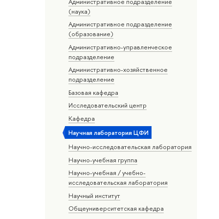
Административное подразделение
(наука)
Административное подразделение
(образование)
Административно-управленческое
подразделение
Административно-хозяйственное
подразделение
Базовая кафедра
Исследовательский центр
Кафедра
Научная лаборатория ЦФИ
Научно-исследовательская лаборатория
Научно-учебная группа
Научно-учебная / учебно-
исследовательская лаборатория
Научный институт
Общеуниверситетская кафедра