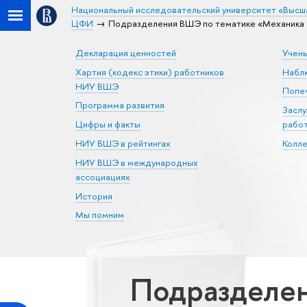
Национальный исследовательский университет «Высш
ЦФИ
Подразделения ВШЭ по тематике «Механика 
Декларация ценностей
Учен
Хартия (кодекс этики) работников
Набл
НИУ ВШЭ
Попеч
Программа развития
Засл
Цифры и факты
рабо
НИУ ВШЭ в рейтингах
Колл
НИУ ВШЭ в международных
ассоциациях
История
Мы помним
Подразделен