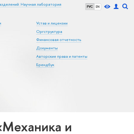
азделений: Научная лаборатория
РУС
EN
и
Устав и лицензии
Оргструктура
Финансовая отчетность
Документы
Авторские права и патенты
Брендбук
«Механика и