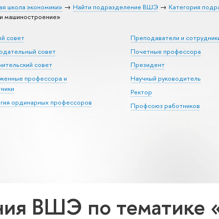
ая школа экономики»
Найти подразделение ВШЭ
Категория подр
и машиностроение»
ый совет
Преподаватели и сотрудник
юдательный совет
Почетные профессора
ительский совет
Президент
уженные профессора и
Научный руководитель
тники
Ректор
егия ординарных профессоров
Профсоюз работников
ия ВШЭ по тематике 