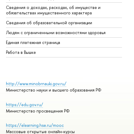
Сведения о доходах, расходах, об имуществе и
Би
обязательствах имущественного характера
Об
Сведения об образовательной организации
Об
Людям с ограниченными возможностями здоровья
Единая платежная страница
Работа в Вышке
http://www.minobrnauki.gov.ru/
Министерство науки и высшего образования РФ
https://edu.gov.ru/
Министерство просвещения РФ
https://elearning.hse.ru/mooc
Массовые открытые онлайн-курсы