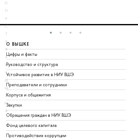
О
П
Р
С
Т
У
О ВЫШКЕ
О
Ф
Цифры и факты
Ли
Х
Руководство и структура
До
Ц
Ч
Устойчивое развитие в НИУ ВШЭ
Ол
Ш
Преподаватели и сотрудники
Пр
Щ
Корпуса и общежития
Вы
Э
Ю
Закупки
Пр
Я
Обращения граждан в НИУ ВШЭ
Ас
Фонд целевого капитала
До
Противодействие коррупции
Це