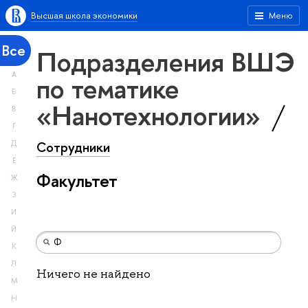
Высшая школа экономики
Меню
Все
Подразделения ВШЭ
А
по тематике
Б
«Нанотехнологии»
В
Г
Сотрудники
Д
Е
Факультет
Ж
З
И
Й
К
Л
Ничего не найдено
М
Н