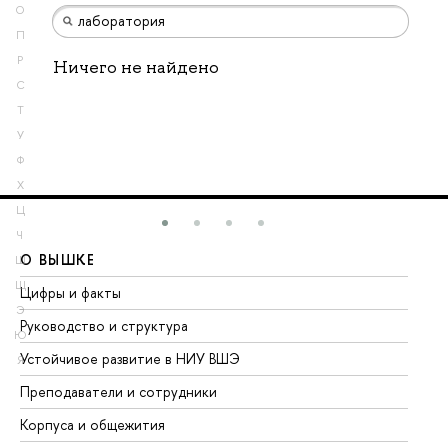
О
П
Р
Ничего не найдено
С
Т
У
Ф
Х
Ц
Ч
О ВЫШКЕ
О
Ш
Щ
Цифры и факты
Ли
Э
Руководство и структура
До
Ю
Устойчивое развитие в НИУ ВШЭ
Ол
Я
Преподаватели и сотрудники
Пр
Корпуса и общежития
Вы