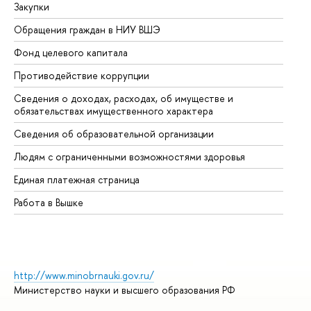
Закупки
Пр
Обращения граждан в НИУ ВШЭ
Ас
Фонд целевого капитала
До
Противодействие коррупции
Це
Сведения о доходах, расходах, об имуществе и
Би
обязательствах имущественного характера
Об
Сведения об образовательной организации
Об
Людям с ограниченными возможностями здоровья
Единая платежная страница
Работа в Вышке
http://www.minobrnauki.gov.ru/
Министерство науки и высшего образования РФ