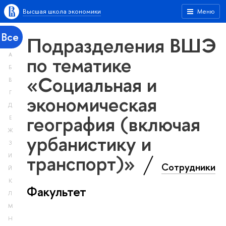
Высшая школа экономики
Меню
Все
Подразделения ВШЭ
А
по тематике
Б
«Социальная и
В
Г
экономическая
Д
география (включая
Е
Ж
урбанистику и
З
транспорт)»
И
Сотрудники
Й
К
Факультет
Л
М
Н