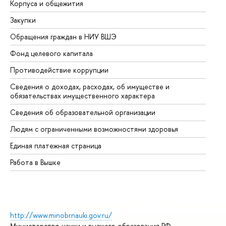
Корпуса и общежития
Вы
Закупки
Пр
Обращения граждан в НИУ ВШЭ
Ас
Фонд целевого капитала
До
Противодействие коррупции
Це
Сведения о доходах, расходах, об имуществе и
Би
обязательствах имущественного характера
Об
Сведения об образовательной организации
Об
Людям с ограниченными возможностями здоровья
Единая платежная страница
Работа в Вышке
http://www.minobrnauki.gov.ru/
Министерство науки и высшего образования РФ