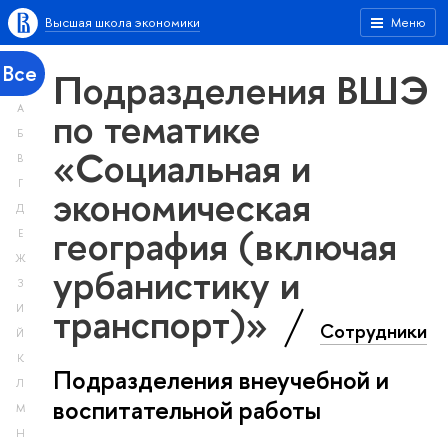
Высшая школа экономики
Меню
Все
Подразделения ВШЭ
А
по тематике
Б
«Социальная и
В
Г
экономическая
Д
география (включая
Е
Ж
урбанистику и
З
транспорт)»
И
Сотрудники
Й
К
Подразделения внеучебной и
Л
воспитательной работы
М
Н