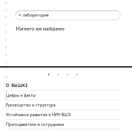
О
П
Р
С
Ничего не найдено
Т
У
Ф
Х
Ц
Ч
Ш
Щ
О ВЫШКЕ
О
Э
Цифры и факты
Ли
Ю
Руководство и структура
До
Я
Устойчивое развитие в НИУ ВШЭ
Ол
Преподаватели и сотрудники
Пр