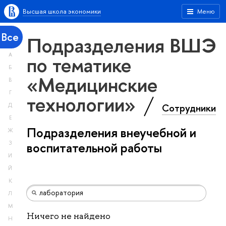
Высшая школа экономики
Меню
Все
Подразделения ВШЭ
А
по тематике
Б
«Медицинские
В
Г
технологии»
Сотрудники
Д
Е
Подразделения внеучебной и
Ж
З
воспитательной работы
И
Й
К
Л
М
Ничего не найдено
Н