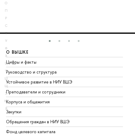
О
П
Р
С
Т
У
Ф
О ВЫШКЕ
О
Х
Цифры и факты
Ли
Ц
Ч
Руководство и структура
До
Ш
Устойчивое развитие в НИУ ВШЭ
Ол
Щ
Преподаватели и сотрудники
Пр
Э
Ю
Корпуса и общежития
Вы
Я
Закупки
Пр
Обращения граждан в НИУ ВШЭ
Ас
Фонд целевого капитала
До