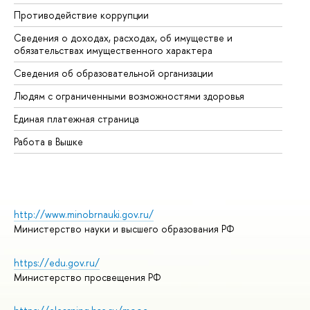
Противодействие коррупции
Це
Сведения о доходах, расходах, об имуществе и
Би
обязательствах имущественного характера
Об
Сведения об образовательной организации
Об
Людям с ограниченными возможностями здоровья
Единая платежная страница
Работа в Вышке
http://www.minobrnauki.gov.ru/
Министерство науки и высшего образования РФ
https://edu.gov.ru/
Министерство просвещения РФ