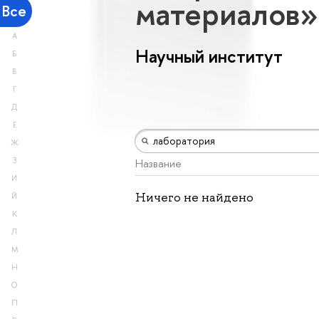
материалов
Все
А
Научный институт
Б
В
Г
Д
Е
Ж
З
Название
И
Ничего не найдено
Й
К
Л
М
Н
О
П