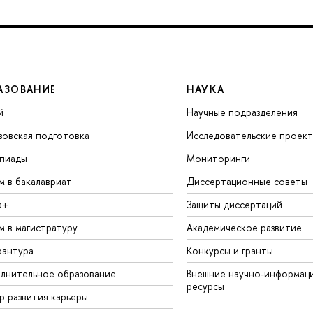
АЗОВАНИЕ
НАУКА
й
Научные подразделения
зовская подготовка
Исследовательские проек
пиады
Мониторинги
м в бакалавриат
Диссертационные советы
а+
Защиты диссертаций
м в магистратуру
Академическое развитие
рантура
Конкурсы и гранты
лнительное образование
Внешние научно-информац
ресурсы
р развития карьеры