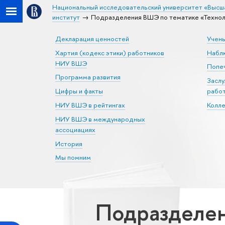
Национальный исследовательский университет «Высш
институт
Подразделения ВШЭ по тематике «Технол
Декларация ценностей
Учен
Хартия (кодекс этики) работников
Набл
НИУ ВШЭ
Попеч
Программа развития
Засл
Цифры и факты
рабо
НИУ ВШЭ в рейтингах
Колл
НИУ ВШЭ в международных
ассоциациях
История
Мы помним
Подразделен