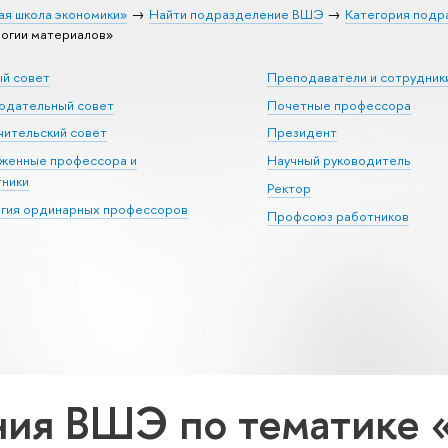
ая школа экономики»
Найти подразделение ВШЭ
Категория подр
огии материалов»
ый совет
Преподаватели и сотрудник
юдательный совет
Почетные профессора
ительский совет
Президент
уженные профессора и
Научный руководитель
тники
Ректор
егия ординарных профессоров
Профсоюз работников
ия ВШЭ по тематике 