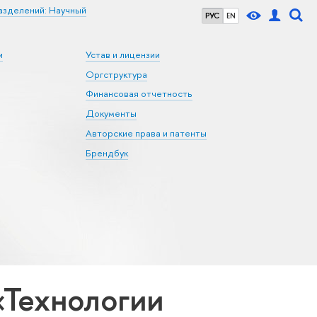
азделений: Научный
РУС
EN
и
Устав и лицензии
Оргструктура
Финансовая отчетность
Документы
Авторские права и патенты
Брендбук
«Технологии