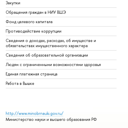
Закупки
Пр
Обращения граждан в НИУ ВШЭ
Ас
Фонд целевого капитала
До
Противодействие коррупции
Це
Сведения о доходах, расходах, об имуществе и
Би
обязательствах имущественного характера
Об
Сведения об образовательной организации
Об
Людям с ограниченными возможностями здоровья
Единая платежная страница
Работа в Вышке
http://www.minobrnauki.gov.ru/
Министерство науки и высшего образования РФ