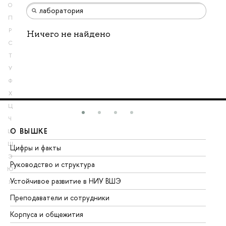
О
П
Р
Ничего не найдено
С
Т
У
Ф
Х
Ц
Ч
О ВЫШКЕ
О
Ш
Щ
Цифры и факты
Ли
Э
Руководство и структура
До
Ю
Устойчивое развитие в НИУ ВШЭ
Ол
Я
Преподаватели и сотрудники
Пр
Корпуса и общежития
Вы