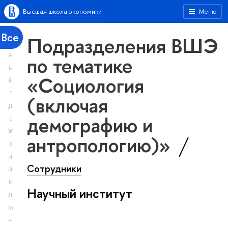
Высшая школа экономики
Меню
Все
Подразделения ВШЭ
А
по тематике
Б
«Социология
В
Г
(включая
Д
демографию и
Е
Ж
антропологию)»
З
И
Сотрудники
Й
К
Научный институт
Л
М
Н